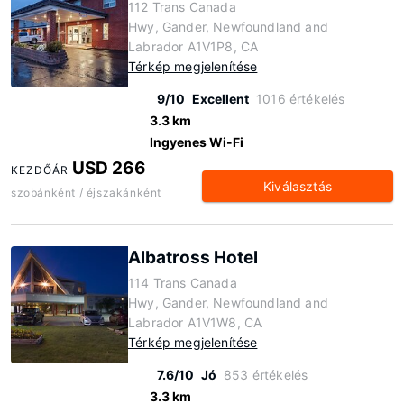
112 Trans Canada
Hwy, Gander, Newfoundland and
Labrador A1V1P8, CA
Térkép megjelenítése
9/10
Excellent
1016 értékelés
3.3 km
Ingyenes Wi-Fi
USD 266
KEZDŐÁR
Kiválasztás
szobánként / éjszakánként
Albatross Hotel
114 Trans Canada
Hwy, Gander, Newfoundland and
Labrador A1V1W8, CA
Térkép megjelenítése
7.6/10
Jó
853 értékelés
3.3 km