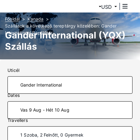
USD
Főoldal
Kanada
Szállások a következő tereptárgy közelében: Gander
Gander International (YQX)
International Repülőtér
Szállás
Uticél
Dates
Vas 9 Aug - Hét 10 Aug
Travellers
1 Szoba, 2 Felnőtt, 0 Gyermek