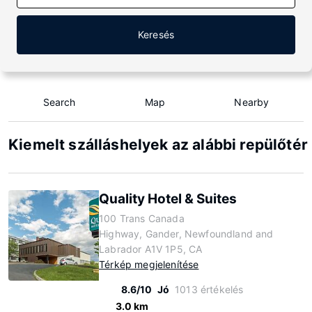
Keresés
Search
Map
Nearby
Kiemelt szálláshelyek az alábbi repülőtér
Quality Hotel & Suites
100 Trans Canada
Highway, Gander, Newfoundland and
Labrador A1V 1P5, CA
Térkép megjelenítése
8.6/10
Jó
1013 értékelés
3.0 km