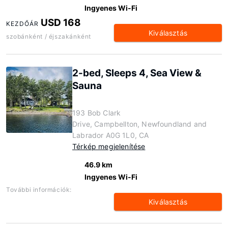
Ingyenes Wi-Fi
USD 168
KEZDŐÁR
Kiválasztás
szobánként / éjszakánként
2-bed, Sleeps 4, Sea View &
Sauna
193 Bob Clark
Drive, Campbellton, Newfoundland and
Labrador A0G 1L0, CA
Térkép megjelenítése
46.9 km
Ingyenes Wi-Fi
További információk:
Kiválasztás