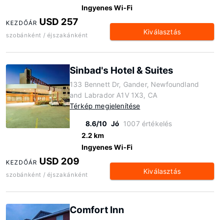
Ingyenes Wi-Fi
USD 257
KEZDŐÁR
Kiválasztás
szobánként / éjszakánként
Sinbad's Hotel & Suites
133 Bennett Dr, Gander, Newfoundland
and Labrador A1V 1X3, CA
Térkép megjelenítése
8.6/10
Jó
1007 értékelés
2.2 km
Ingyenes Wi-Fi
USD 209
KEZDŐÁR
Kiválasztás
szobánként / éjszakánként
Comfort Inn