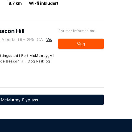
8.7 km
Wi-fi inkludert
acon Hill
For mer informasjon:
, Alberta T9H 2P5, CA
Vis
Velg
tingssted i Fort McMurray, vil
både Beacon Hill Dog Park og
rt McMurray Flyplass