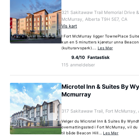
321 Sakitawaw Trail Memorial Drive & 
McMurray, Alberta T9H 5E7, CA
Vis kart
I Fort McMurray ligger TownePlace Suit
kun en 5 minutters kjøretur unna Beacon
(kulturarvspark)....
Les Mer
9.4/10
Fantastisk
115 anmeldelser
Microtel Inn & Suites By 
Mcmurray
317 Sakitawaw Trail, Fort McMurray,
Velger du Microtel Inn & Suites By Wyn
overnattingssted i Fort McMurray, vil du
til både Beacon Hill...
Les Mer