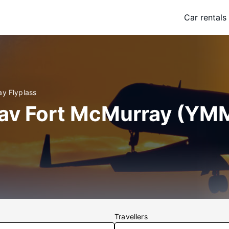
Car rentals
ay Flyplass
n av Fort McMurray (YM
Travellers