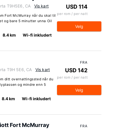
erta T9H5E6, CA
Vis kart
USD 114
per rom / per natt
 Fort McMurray når du skal til
t og bare 5 minutter unna Oil
Velg
8.4 km
Wi-fi inkludert
FRA
erta T9H 5E6, CA
Vis kart
USD 142
per rom / per natt
m ditt overnattingssted når du
lyplassen og mindre enn 5
Velg
8.4 km
Wi-fi inkludert
iott Fort McMurray
FRA