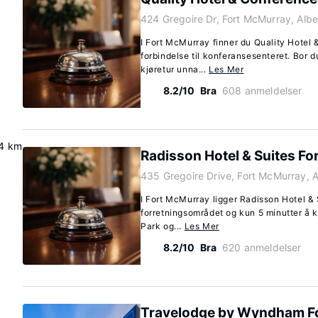
424 Gregoire Dr, Fort McMurray, Alb
I Fort McMurray finner du Quality Hotel
forbindelse til konferansesenteret. Bor d
kjøretur unna...
Les Mer
8.2/10
Bra
608 anmeldelser
.4 km
Radisson Hotel & Suites F
435 Gregoire Drive, Fort McMurray, 
I Fort McMurray ligger Radisson Hotel & 
forretningsområdet og kun 5 minutter å k
Park og...
Les Mer
8.2/10
Bra
620 anmeldelser
Travelodge by Wyndham F