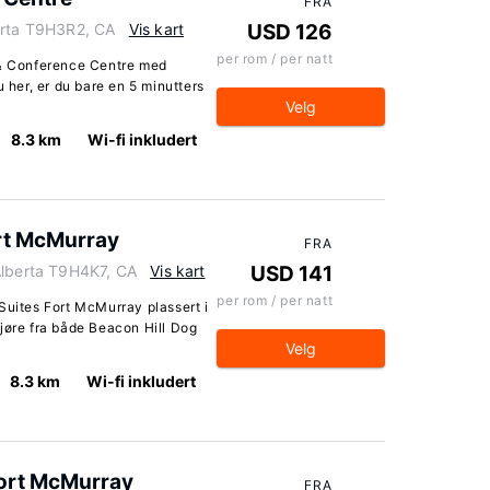
FRA
erta T9H3R2, CA
Vis kart
USD 126
per rom / per natt
 & Conference Centre med
u her, er du bare en 5 minutters
Velg
8.3 km
Wi-fi inkludert
ort McMurray
FRA
Alberta T9H4K7, CA
Vis kart
USD 141
per rom / per natt
Suites Fort McMurray plassert i
jøre fra både Beacon Hill Dog
Velg
8.3 km
Wi-fi inkludert
ort McMurray
FRA