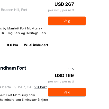
USD 267
Beacon Hill, Fort
per rom / per natt
Velg
es by Marriott Fort McMurray
 Hill Dog Park og Heritage Park
8.6 km
Wi-fi inkludert
Wyndham Fort
FRA
USD 169
per rom / per natt
 Alberta T9H5E7, CA
Vis kart
Velg
dham Fort Mcmurray som
 ha mindre enn 5 minutter å kjøre