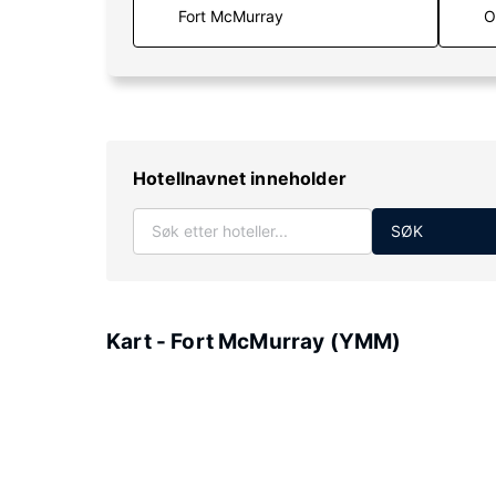
O
Hotellnavnet inneholder
SØK
Kart - Fort McMurray (YMM)