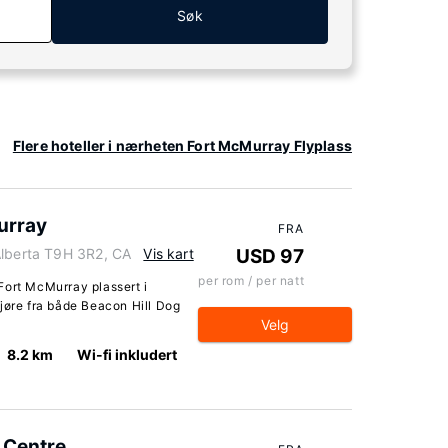
Søk
Flere hoteller i nærheten Fort McMurray Flyplass
urray
FRA
Alberta T9H 3R2, CA
Vis kart
USD 97
per rom / per natt
Fort McMurray plassert i
jøre fra både Beacon Hill Dog
Velg
8.2 km
Wi-fi inkludert
 Centre