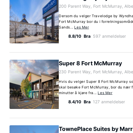
200 Parent Way, Fort McMurray, Alb
Dersom du velger Travelodge by Wyndham
Fort McMurray bor du i forretningsområde
Sands...
Les Mer
8.8/10
Bra
597 anmeldelser
Super 8 Fort McMurray
230 Parent Way, Fort McMurray, Alb
Hvis du velger Super 8 Fort McMurray so
skal besøke Fort McMurray, bor du nær f
minutter å kjøre fra...
Les Mer
8.4/10
Bra
127 anmeldelser
TownePlace Suites by Marr