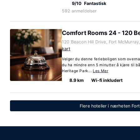
9/10
Fantastisk
592 anmeldelser
Comfort Rooms 24 - 120 Be
120 Beacon Hill Drive, Fort McMurray
kart
Velger du denne ferieboligen som overnat
du ha mindre enn 5 minutter å kjøre til 
Heritage Park...
Les Mer
8.9 km
Wi-fi inkludert
Flere hoteller i nærheten Fo