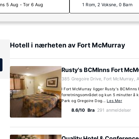
ns 5 Aug - Tor 6 Aug
1 Rom, 2 Voksne, 0 Barn
Hotell i nærheten av Fort McMurray
Rusty's BCMInns Fort McM
385 Gregoire Drive, Fort McMurray, 
I Fort McMurray ligger Rusty's BCMInns 
forretningsområdet og kun 5 minutter å k
Park og Gregoire Dog...
Les Mer
8.6/10
Bra
291 anmeldelser
Quality Hotel & Conference