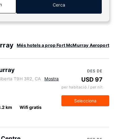
n
Cerca
rray
Més hotels a prop Fort McMurray Aeroport
urray
DES DE
Alberta T9H 3R2, CA
Mostra
USD 97
per habitació / per nit
Selecciona
8.2 km
Wifi gratis
 Centre