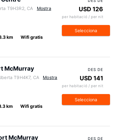
DES DE
erta T9H3R2, CA
Mostra
USD 126
per habitació / per nit
Selecciona
8.3 km
Wifi gratis
ort McMurray
DES DE
Alberta T9H4K7, CA
Mostra
USD 141
per habitació / per nit
Selecciona
8.3 km
Wifi gratis
ort McMurray
DES DE