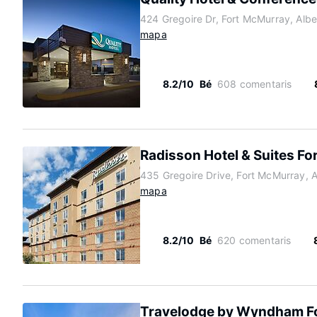
424 Gregoire Dr, Fort McMurray, Alb
mapa
8.2/10
Bé
608 comentaris
Radisson Hotel & Suites F
435 Gregoire Drive, Fort McMurray, 
mapa
8.2/10
Bé
620 comentaris
Travelodge by Wyndham F