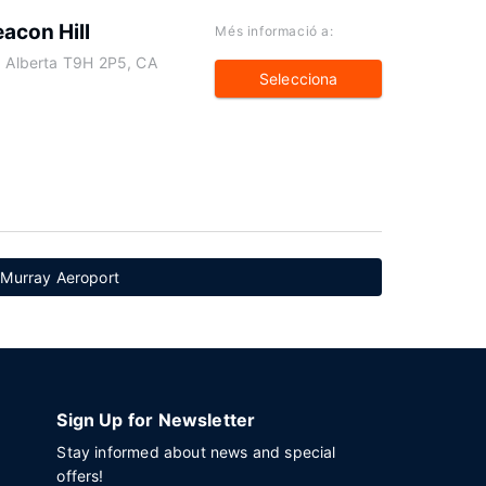
acon Hill
Més informació a:
, Alberta T9H 2P5, CA
Selecciona
cMurray Aeroport
Sign Up for Newsletter
Stay informed about news and special
offers!