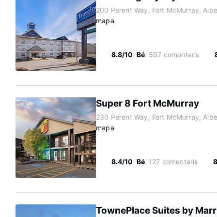
200 Parent Way, Fort McMurray, Alb
mapa
8.8/10
Bé
597 comentaris
Super 8 Fort McMurray
230 Parent Way, Fort McMurray, Alb
mapa
8.4/10
Bé
127 comentaris
TownePlace Suites by Marr