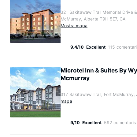
321 Sakitawaw Trail Memorial Drive & 
McMurray, Alberta T9H 5E7, CA
Mostra mapa
9.4/10
Excellent
115 comentari
Microtel Inn & Suites By 
Mcmurray
317 Sakitawaw Trail, Fort McMurray,
mapa
9/10
Excellent
592 comentaris