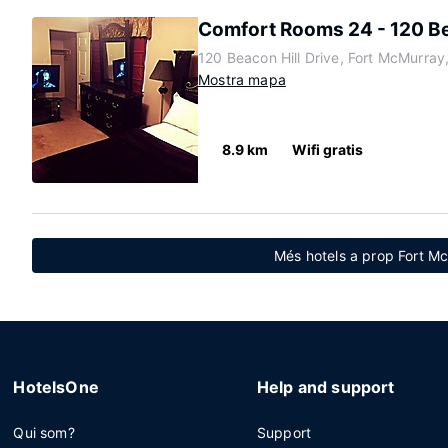
Comfort Rooms 24 - 120 Be
120 Beacon Hill Drive, Fort McMurray
Mostra mapa
8.9 km
Wifi gratis
Més hotels a prop Fort M
HotelsOne
Help and support
Qui som?
Support