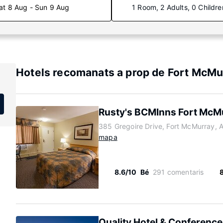
at 8 Aug - Sun 9 Aug
1 Room, 2 Adults, 0 Childre
Hotels recomanats a prop de Fort McMu
Rusty's BCMInns Fort McM
385 Gregoire Drive, Fort McMurray, 
mapa
8.6/10
Bé
291 comentaris
Quality Hotel & Conference