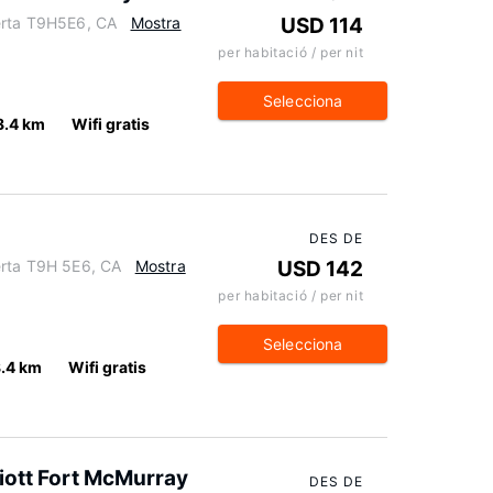
erta T9H5E6, CA
Mostra
USD 114
per habitació / per nit
Selecciona
8.4 km
Wifi gratis
DES DE
erta T9H 5E6, CA
Mostra
USD 142
per habitació / per nit
Selecciona
8.4 km
Wifi gratis
iott Fort McMurray
DES DE