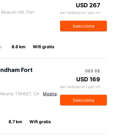
USD 267
Beacon Hill, Fort
per habitació / per nit
Selecciona
s
8.6 km
Wifi gratis
Wyndham Fort
DES DE
USD 169
per habitació / per nit
 Alberta T9H5E7, CA
Mostra
Selecciona
8.7 km
Wifi gratis