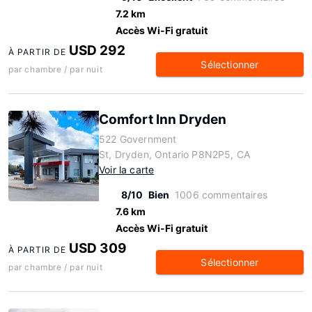
7.2 km
Accès Wi-Fi gratuit
USD 292
À PARTIR DE
Sélectionner
par chambre / par nuit
Comfort Inn Dryden
522 Government
St, Dryden, Ontario P8N2P5, CA
Voir la carte
8/10
Bien
1006 commentaires
7.6 km
Accès Wi-Fi gratuit
USD 309
À PARTIR DE
Sélectionner
par chambre / par nuit