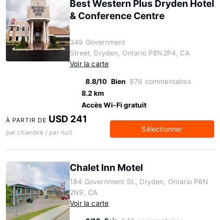
Best Western Plus Dryden Hotel
& Conference Centre
349 Government
Street, Dryden, Ontario P8N2P4, CA
Voir la carte
8.8/10
Bien
876 commentaires
8.2 km
Accès Wi-Fi gratuit
USD 241
À PARTIR DE
Sélectionner
par chambre / par nuit
Chalet Inn Motel
184 Government St., Dryden, Ontario P8N
2N9, CA
Voir la carte