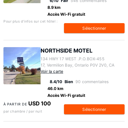
6/10
Fair
546 commentaires
8.9 km
Accès Wi-Fi gratuit
Pour plus d'infos sur cet hôtel :
Sélectionner
NORTHSIDE MOTEL
134 HWY 17 WEST .P.O.BOX-455
17, Vermilion Bay, Ontario P0V 2V0, CA
Voir la carte
8.4/10
Bien
90 commentaires
46.0 km
Accès Wi-Fi gratuit
USD 100
À PARTIR DE
Sélectionner
par chambre / par nuit