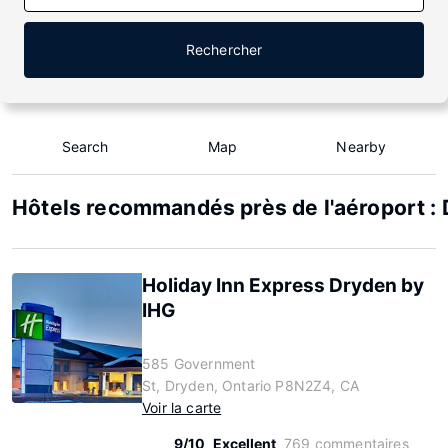
Rechercher
Search
Map
Nearby
Hôtels recommandés près de l'aéroport :
Holiday Inn Express Dryden by
IHG
585 Government
St, Dryden, Ontario P8N2Z4, CA
Voir la carte
9/10
Excellent
769 commentaires