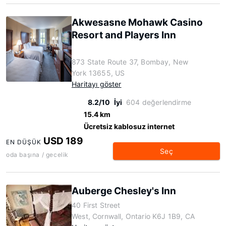
Akwesasne Mohawk Casino
Resort and Players Inn
873 State Route 37, Bombay, New
York 13655, US
Haritayı göster
8.2/10
İyi
604 değerlendirme
15.4 km
Ücretsiz kablosuz internet
USD 189
EN DÜŞÜK
Seç
oda başına / gecelik
Auberge Chesley's Inn
40 First Street
West, Cornwall, Ontario K6J 1B9, CA