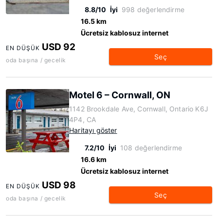
8.8/10
İyi
998 değerlendirme
16.5 km
Ücretsiz kablosuz internet
USD 92
EN DÜŞÜK
Seç
oda başına / gecelik
Motel 6 – Cornwall, ON
1142 Brookdale Ave, Cornwall, Ontario K6J
4P4, CA
Haritayı göster
7.2/10
İyi
108 değerlendirme
16.6 km
Ücretsiz kablosuz internet
USD 98
EN DÜŞÜK
Seç
oda başına / gecelik