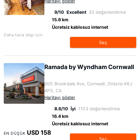
Haritayı göster
9/10
Excellent
32 değerlendirme
15.6 km
Ücretsiz kablosuz internet
Daha fazla bilgi için:
Seç
Ramada by Wyndham Cornwall
805 Brookdale Ave, Cornwall, Ontario K6J
4P3, CA
Haritayı göster
8.6/10
İyi
1103 değerlendirme
16.4 km
Ücretsiz kablosuz internet
USD 158
EN DÜŞÜK
Seç