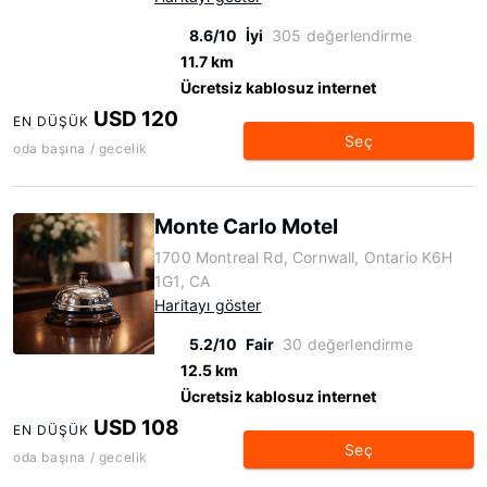
8.6/10
İyi
305 değerlendirme
11.7 km
Ücretsiz kablosuz internet
USD 120
EN DÜŞÜK
Seç
oda başına / gecelik
Monte Carlo Motel
1700 Montreal Rd, Cornwall, Ontario K6H
1G1, CA
Haritayı göster
5.2/10
Fair
30 değerlendirme
12.5 km
Ücretsiz kablosuz internet
USD 108
EN DÜŞÜK
Seç
oda başına / gecelik