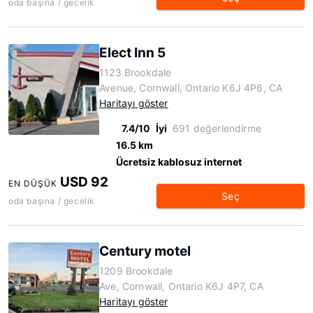
oda başına / gecelik
Elect Inn 5
1123 Brookdale
Avenue, Cornwall, Ontario K6J 4P6, CA
Haritayı göster
7.4/10
İyi
691 değerlendirme
16.5 km
Ücretsiz kablosuz internet
USD 92
EN DÜŞÜK
Seç
oda başına / gecelik
Century motel
1209 Brookdale
Ave, Cornwall, Ontario K6J 4P7, CA
Haritayı göster