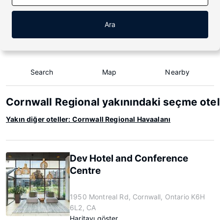
Ara
Search
Map
Nearby
Cornwall Regional yakınındaki seçme otel
Yakın diğer oteller: Cornwall Regional Havaalanı
Dev Hotel and Conference
Centre
1950 Montreal Rd, Cornwall, Ontario K6H
6L2, CA
Haritayı göster