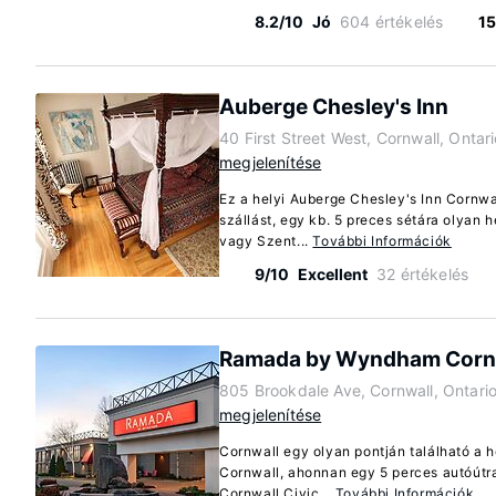
8.2/10
Jó
604 értékelés
15
Auberge Chesley's Inn
40 First Street West, Cornwall, Onta
megjelenítése
Ez a helyi Auberge Chesley's Inn Cornwa
szállást, egy kb. 5 preces sétára olyan h
vagy Szent...
További Információk
9/10
Excellent
32 értékelés
Ramada by Wyndham Corn
805 Brookdale Ave, Cornwall, Ontari
megjelenítése
Cornwall egy olyan pontján található a
Cornwall, ahonnan egy 5 perces autóútra 
Cornwall Civic...
További Információk