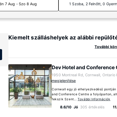
én 7 Aug - Szo 8 Aug
1 Szoba, 2 Felnőtt, 0 Gyer
Kiemelt szálláshelyek az alábbi repülő
További körn
Dev Hotel and Conference 
1950 Montreal Rd, Cornwall, Ontario
megjelenítése
Cornwall egy jó elhelyezkedésű pontján 
and Conference Centre a folyóparton, a
fekszik Szent...
További Információk
8.6/10
Jó
305 értékelés
11