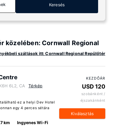
mek
Keresés
tér közelében: Cornwall Regional
yékbeli szállások itt: Cornwall Regional Repülőtér
Centre
KEZDŐÁR
 K6H 6L2, CA
Térkép
USD 120
szobánként /
éjszakánként
található ez a helyi Dev Hotel
honnan egy 4 perces sétára
Kiválasztás
.7 km
Ingyenes Wi-Fi