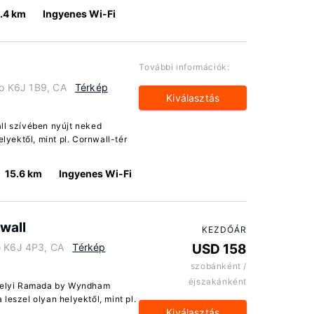
.4 km
Ingyenes Wi-Fi
További információk:
rio K6J 1B9, CA
Térkép
Kiválasztás
ll szívében nyújt neked
elyektől, mint pl. Cornwall-tér
15.6 km
Ingyenes Wi-Fi
wall
KEZDŐÁR
o K6J 4P3, CA
Térkép
USD 158
szobánként /
éjszakánként
 helyi Ramada by Wyndham
leszel olyan helyektől, mint pl.
Kiválasztás