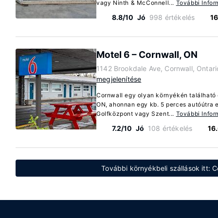
vagy Ninth & McConnell...
További Infor
8.8/10
Jó
998 értékelés
16
Motel 6 – Cornwall, ON
1142 Brookdale Ave, Cornwall, Ontar
megjelenítése
Cornwall egy olyan környékén található 
ON, ahonnan egy kb. 5 perces autóútra e
Golfközpont vagy Szent...
További Infor
7.2/10
Jó
108 értékelés
16
További környékbeli szállások itt: 