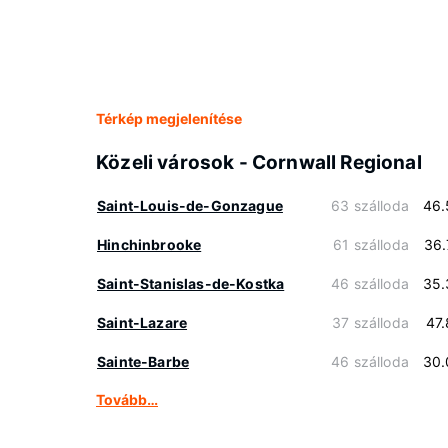
Térkép megjelenítése
Közeli városok - Cornwall Regional
Saint-Louis-de-Gonzague
63 szálloda
46.
Hinchinbrooke
61 szálloda
36.
Saint-Stanislas-de-Kostka
46 szálloda
35.
Saint-Lazare
37 szálloda
47
Sainte-Barbe
46 szálloda
30.
Tovább…