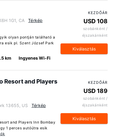
KEZDŐÁR
 K6H 1G1, CA
Térkép
USD 108
szobánként /
éjszakánként
yik olyan pontján található a
ra esik pl. Szent József Park
Kiválasztás
.5 km
Ingyenes Wi-Fi
 Resort and Players
KEZDŐÁR
USD 189
szobánként /
ork 13655, US
Térkép
éjszakánként
Kiválasztás
sort and Players Inn Bombay
gy 1 perces autóútra esik
iók