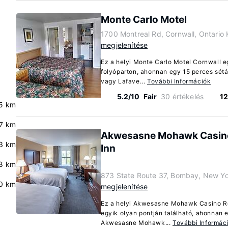
Monte Carlo Motel
1700 Montreal Rd, Cornwall, Ontario
megjelenítése
Ez a helyi Monte Carlo Motel Cornwall eg
folyóparton, ahonnan egy 15 perces sétá
vagy Lafave...
További Információk
5.2/10
Fair
30 értékelés
12
5 km
7 km
Akwesasne Mohawk Casino
3 km
Inn
.8 km
873 State Route 37, Bombay, New Y
0 km
megjelenítése
Ez a helyi Akwesasne Mohawk Casino Re
egyik olyan pontján található, ahonnan e
Akwesasne Mohawk...
További Informác