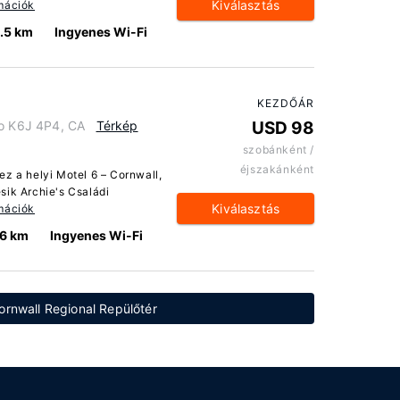
Kiválasztás
mációk
.5 km
Ingyenes Wi-Fi
KEZDŐÁR
io K6J 4P4, CA
Térkép
USD 98
szobánként /
éjszakánként
ez a helyi Motel 6 – Cornwall,
sik Archie's Családi
Kiválasztás
mációk
.6 km
Ingyenes Wi-Fi
Cornwall Regional Repülőtér