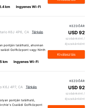
6.4 km
Ingyenes Wi-Fi
KEZDŐÁR
tario K6J 4P6, CA
Térkép
USD 92
szobánként /
éjszakánként
yan pontján található, ahonnan
 Családi Golfközpont vagy Ninth
Kiválasztás
.5 km
Ingyenes Wi-Fi
KEZDŐÁR
io K6J 4P7, CA
Térkép
USD 92
szobánként /
éjszakánként
olyan pontján található,
Archie's Családi Golfközpont