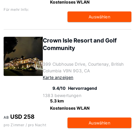
Kostenloses WLAN
Für mehr Info:
Auswählen
Crown Isle Resort and Golf
Community
399 Clubhouse Drive, Courtenay, British
Columbia V9N 9G3, CA
Karte anzeigen
9.4/10
Hervorragend
1383 bewertungen
5.3 km
Kostenloses WLAN
USD 258
AB
Auswählen
pro Zimmer / pro Nacht