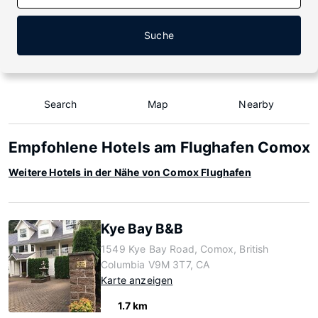
Suche
Search
Map
Nearby
Empfohlene Hotels am Flughafen Comox
Weitere Hotels in der Nähe von Comox Flughafen
Kye Bay B&B
1549 Kye Bay Road, Comox, British
Columbia V9M 3T7, CA
Karte anzeigen
1.7 km