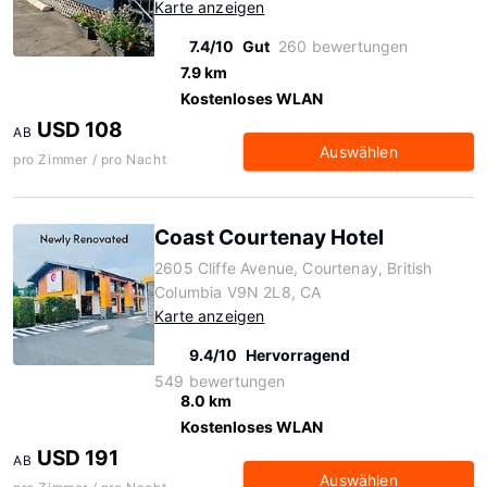
Karte anzeigen
7.4/10
Gut
260 bewertungen
7.9 km
Kostenloses WLAN
USD 108
AB
Auswählen
pro Zimmer / pro Nacht
Coast Courtenay Hotel
2605 Cliffe Avenue, Courtenay, British
Columbia V9N 2L8, CA
Karte anzeigen
9.4/10
Hervorragend
549 bewertungen
8.0 km
Kostenloses WLAN
USD 191
AB
Auswählen