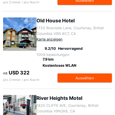
Auswählen
pro Zimmer / pro Nacht
Old House Hotel
1730 Riverside Lane, Courtenay, British
Columbia V9N 8C7, CA
Karte anzeigen
9.2/10
Hervorragend
1009 bewertungen
7.9 km
Kostenloses WLAN
USD 322
AB
Auswählen
pro Zimmer / pro Nacht
River Heights Motel
1820 CLIFFE AVE, Courtenay, British
Columbia V9N2K8, CA