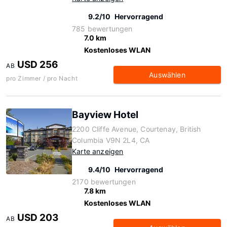
9.2/10
Hervorragend
785 bewertungen
7.0 km
Kostenloses WLAN
USD 256
AB
Auswählen
pro Zimmer / pro Nacht
Bayview Hotel
2200 Cliffe Avenue, Courtenay, British
Columbia V9N 2L4, CA
Karte anzeigen
9.4/10
Hervorragend
2170 bewertungen
7.8 km
Kostenloses WLAN
USD 203
AB