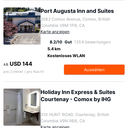
Port Augusta Inn and Suites
2082 Comox Avenue, Comox, British
Columbia V9M 1P8, CA
Karte anzeigen
8.2/10
Gut
1354 bewertungen
5.4 km
Kostenloses WLAN
USD 144
AB
Auswählen
pro Zimmer / pro Nacht
Holiday Inn Express & Suites
Courtenay - Comox by IHG
310 HUNT ROAD, Courtenay, British
Columbia V9N 9B8, CA
Karte anzeigen