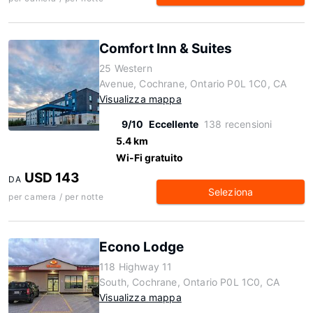
Comfort Inn & Suites
25 Western
Avenue, Cochrane, Ontario P0L 1C0, CA
Visualizza mappa
9/10
Eccellente
138 recensioni
5.4 km
Wi-Fi gratuito
USD 143
DA
Seleziona
per camera / per notte
Econo Lodge
118 Highway 11
South, Cochrane, Ontario P0L 1C0, CA
Visualizza mappa