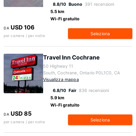
8.8/10
Buono
391 recensioni
5.5 km
Wi-Fi gratuito
USD 106
DA
Seleziona
per camera / per notte
Travel Inn Cochrane
50 Highway 11
South, Cochrane, Ontario P0L1C0, CA
Visualizza mappa
6.8/10
Fair
836 recensioni
5.9 km
Wi-Fi gratuito
USD 85
DA
Seleziona
per camera / per notte