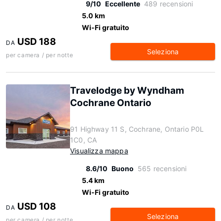
9/10
Eccellente
489 recensioni
5.0 km
Wi-Fi gratuito
USD 188
DA
Seleziona
per camera / per notte
Travelodge by Wyndham
Cochrane Ontario
91 Highway 11 S, Cochrane, Ontario P0L
1C0, CA
Visualizza mappa
8.6/10
Buono
565 recensioni
5.4 km
Wi-Fi gratuito
USD 108
DA
Seleziona
per camera / per notte