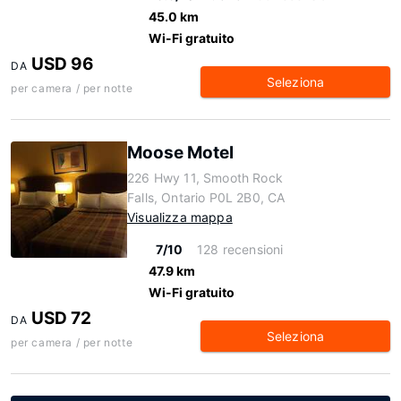
45.0 km
Wi-Fi gratuito
USD 96
DA
Seleziona
per camera / per notte
Moose Motel
226 Hwy 11, Smooth Rock
Falls, Ontario P0L 2B0, CA
Visualizza mappa
7/10
128 recensioni
47.9 km
Wi-Fi gratuito
USD 72
DA
Seleziona
per camera / per notte