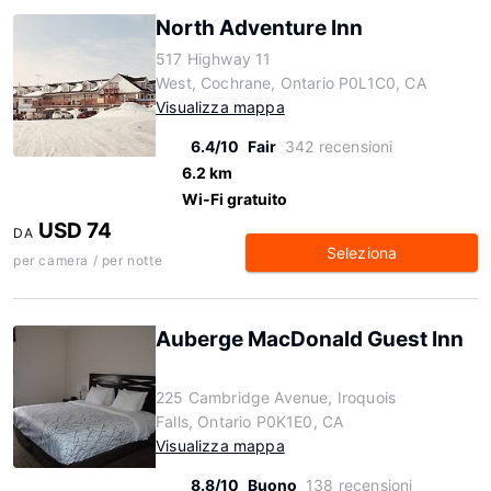
North Adventure Inn
517 Highway 11
West, Cochrane, Ontario P0L1C0, CA
Visualizza mappa
6.4/10
Fair
342 recensioni
6.2 km
Wi-Fi gratuito
USD 74
DA
Seleziona
per camera / per notte
Auberge MacDonald Guest Inn
225 Cambridge Avenue, Iroquois
Falls, Ontario P0K1E0, CA
Visualizza mappa
8.8/10
Buono
138 recensioni