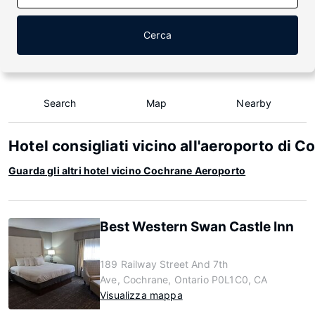
Cerca
Search
Map
Nearby
Hotel consigliati vicino all'aeroporto di 
Guarda gli altri hotel vicino Cochrane Aeroporto
Best Western Swan Castle Inn
189 Railway Street And 7th
Ave, Cochrane, Ontario P0L1C0, CA
Visualizza mappa