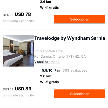
2.6 km
Wi-fi grátis
USD 78
DESDE
Seleccionar
por quarto / por noite
Travelodge by Wyndham Sarnia
1716 London Line
Rd, Sarnia, Ontario N7T7H2, CA
Visualizar mapa
5.8/10
Fair
363 avaliações
2.0 km
Wi-fi grátis
USD 89
DESDE
Seleccionar
por quarto / por noite