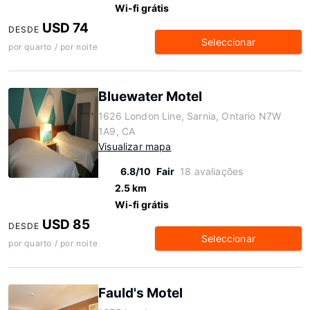
Wi-fi grátis
USD 74
DESDE
Seleccionar
por quarto / por noite
Bluewater Motel
1626 London Line, Sarnia, Ontario N7W
1A9, CA
Visualizar mapa
6.8/10
Fair
18 avaliações
2.5 km
Wi-fi grátis
USD 85
DESDE
Seleccionar
por quarto / por noite
Fauld's Motel