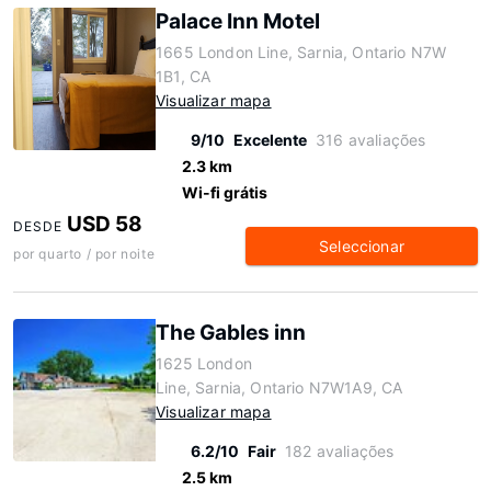
Palace Inn Motel
1665 London Line, Sarnia, Ontario N7W
1B1, CA
Visualizar mapa
9/10
Excelente
316 avaliações
2.3 km
Wi-fi grátis
USD 58
DESDE
Seleccionar
por quarto / por noite
The Gables inn
1625 London
Line, Sarnia, Ontario N7W1A9, CA
Visualizar mapa
6.2/10
Fair
182 avaliações
2.5 km