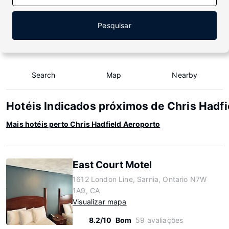
Pesquisar
Search
Map
Nearby
Hotéis Indicados próximos de Chris Hadfi
Mais hotéis perto Chris Hadfield Aeroporto
East Court Motel
1612 London Line, Sarnia, Ontario N7W
1A9, CA
Visualizar mapa
8.2/10
Bom
59 avaliações