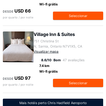
Wi-fi grátis
USD 66
DESDE
Seleccionar
por quarto / por noite
Village Inn & Suites
751 Christina St
N, Sarnia, Ontario N7V1X5, CA
Visualizar mapa
8.6/10
Bom
47 avaliações
7.4 km
Wi-fi grátis
USD 97
DESDE
Seleccionar
por quarto / por noite
Mais hotéis perto Chris Hadfield Aeroporto