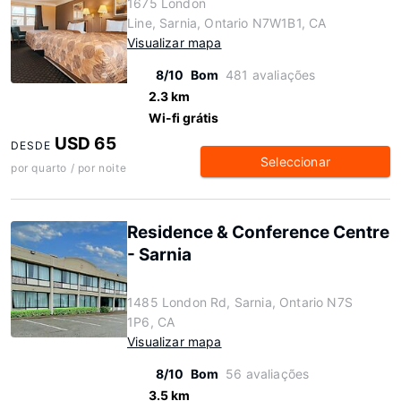
1675 London
Line, Sarnia, Ontario N7W1B1, CA
Visualizar mapa
8/10
Bom
481 avaliações
2.3 km
Wi-fi grátis
USD 65
DESDE
Seleccionar
por quarto / por noite
Residence & Conference Centre
- Sarnia
1485 London Rd, Sarnia, Ontario N7S
1P6, CA
Visualizar mapa
8/10
Bom
56 avaliações
3.5 km