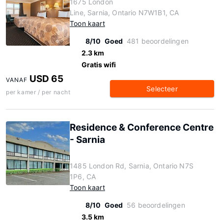
1675 London
Line, Sarnia, Ontario N7W1B1, CA
Toon kaart
8/10
Goed
481 beoordelingen
2.3 km
Gratis wifi
USD 65
VANAF
Selecteer
per kamer / per nacht
Residence & Conference Centre
- Sarnia
1485 London Rd, Sarnia, Ontario N7S
1P6, CA
Toon kaart
8/10
Goed
56 beoordelingen
3.5 km