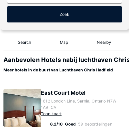
Zoek
Search
Map
Nearby
Aanbevolen Hotels nabij luchthaven Chris
Meer hotels in de buurt van Luchthaven Chris Hadfield
East Court Motel
1612 London Line, Sarnia, Ontario N7W
1A9, CA
Toon kaart
8.2/10
Goed
59 beoordelingen