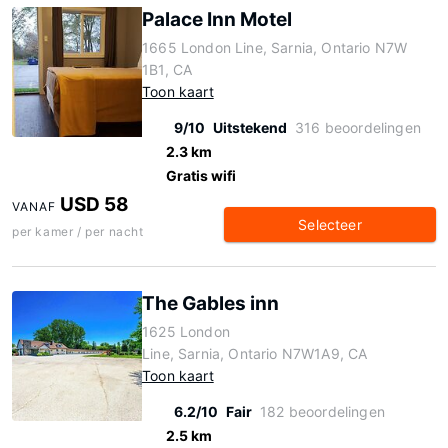
Palace Inn Motel
1665 London Line, Sarnia, Ontario N7W
1B1, CA
Toon kaart
9/10
Uitstekend
316 beoordelingen
2.3 km
Gratis wifi
USD 58
VANAF
Selecteer
per kamer / per nacht
The Gables inn
1625 London
Line, Sarnia, Ontario N7W1A9, CA
Toon kaart
6.2/10
Fair
182 beoordelingen
2.5 km