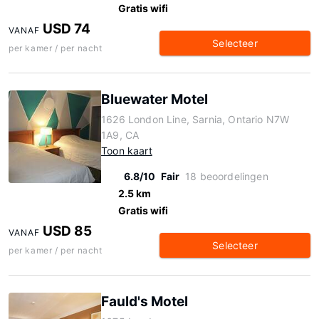
Gratis wifi
USD 74
VANAF
Selecteer
per kamer / per nacht
Bluewater Motel
1626 London Line, Sarnia, Ontario N7W
1A9, CA
Toon kaart
6.8/10
Fair
18 beoordelingen
2.5 km
Gratis wifi
USD 85
VANAF
Selecteer
per kamer / per nacht
Fauld's Motel