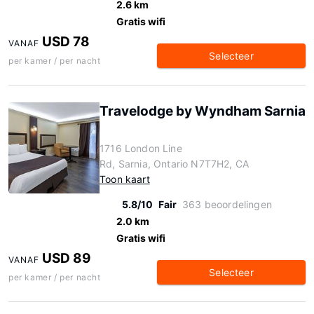
2.6 km
Gratis wifi
USD 78
VANAF
Selecteer
per kamer / per nacht
Travelodge by Wyndham Sarnia
1716 London Line
Rd, Sarnia, Ontario N7T7H2, CA
Toon kaart
5.8/10
Fair
363 beoordelingen
2.0 km
Gratis wifi
USD 89
VANAF
Selecteer
per kamer / per nacht