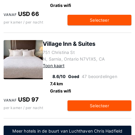
Gratis wifi
USD 66
VANAF
Selecteer
per kamer / per nacht
Village Inn & Suites
751 Christina St
N, Sarnia, Ontario N7V1X5, CA
Toon kaart
8.6/10
Goed
47 beoordelingen
7.4 km
Gratis wifi
USD 97
VANAF
Selecteer
per kamer / per nacht
Meer hotels in de buurt van Luchthaven Chris Hadfield