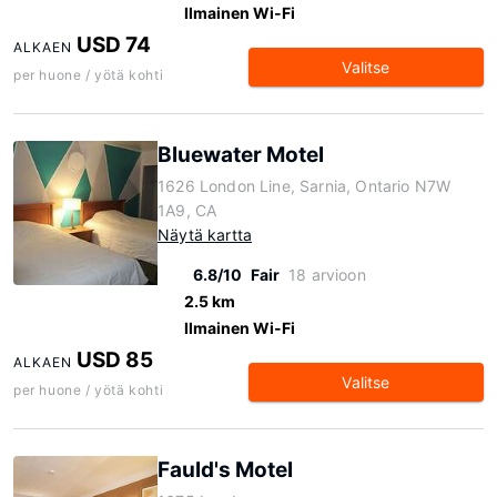
Ilmainen Wi-Fi
USD 74
ALKAEN
Valitse
per huone / yötä kohti
Bluewater Motel
1626 London Line, Sarnia, Ontario N7W
1A9, CA
Näytä kartta
6.8/10
Fair
18 arvioon
2.5 km
Ilmainen Wi-Fi
USD 85
ALKAEN
Valitse
per huone / yötä kohti
Fauld's Motel