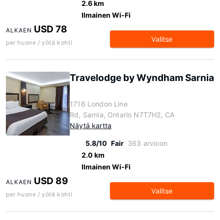
2.6 km
Ilmainen Wi-Fi
USD 78
ALKAEN
Valitse
per huone / yötä kohti
Travelodge by Wyndham Sarnia
1716 London Line
Rd, Sarnia, Ontario N7T7H2, CA
Näytä kartta
5.8/10
Fair
363 arvioon
2.0 km
Ilmainen Wi-Fi
USD 89
ALKAEN
Valitse
per huone / yötä kohti