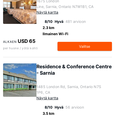
1675 London
Line, Sarnia, Ontario N7W1B1, CA
Näytä kartta
8/10
Hyvä
481 arvioon
2.3 km
Ilmainen Wi-Fi
USD 65
ALKAEN
Valitse
per huone / yötä kohti
Residence & Conference Centre
- Sarnia
1485 London Rd, Sarnia, Ontario N7S
1P6, CA
Näytä kartta
8/10
Hyvä
56 arvioon
3.5 km