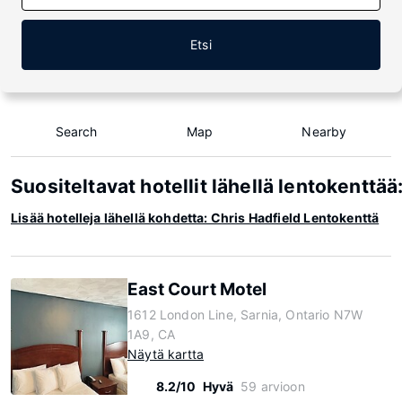
Etsi
Search
Map
Nearby
Suositeltavat hotellit lähellä lentokenttää
Lisää hotelleja lähellä kohdetta: Chris Hadfield Lentokenttä
East Court Motel
1612 London Line, Sarnia, Ontario N7W
1A9, CA
Näytä kartta
8.2/10
Hyvä
59 arvioon