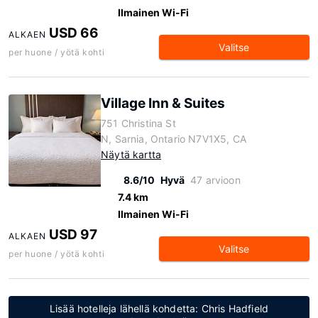
Ilmainen Wi-Fi
USD 66
ALKAEN
Valitse
per huone / yötä kohti
Village Inn & Suites
751 Christina St
N, Sarnia, Ontario N7V1X5, CA
Näytä kartta
8.6/10
Hyvä
47 arvioon
7.4 km
Ilmainen Wi-Fi
USD 97
ALKAEN
Valitse
per huone / yötä kohti
Lisää hotelleja lähellä kohdetta: Chris Hadfield