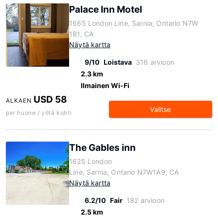
Palace Inn Motel
1665 London Line, Sarnia, Ontario N7W
1B1, CA
Näytä kartta
9/10
Loistava
316 arvioon
2.3 km
Ilmainen Wi-Fi
USD 58
ALKAEN
Valitse
per huone / yötä kohti
The Gables inn
1625 London
Line, Sarnia, Ontario N7W1A9, CA
Näytä kartta
6.2/10
Fair
182 arvioon
2.5 km