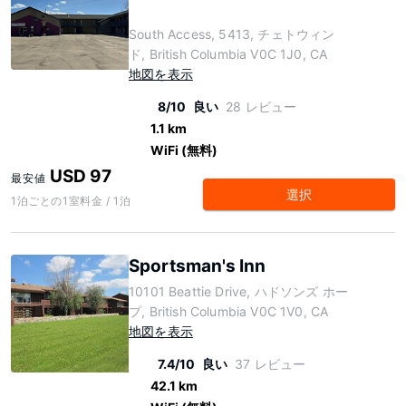
South Access, 5413, チェトウィン
ド, British Columbia V0C 1J0, CA
地図を表示
8/10
良い
28 レビュー
1.1 km
WiFi (無料)
USD 97
最安値
選択
1泊ごとの1室料金 / 1泊
Sportsman's Inn
10101 Beattie Drive, ハドソンズ ホー
プ, British Columbia V0C 1V0, CA
地図を表示
7.4/10
良い
37 レビュー
42.1 km