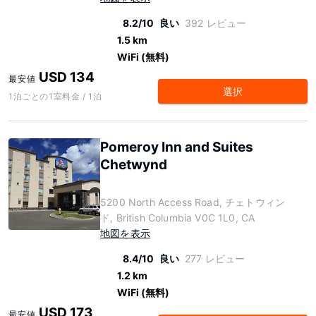
8.2/10
良い
392 レビュー
1.5 km
WiFi (無料)
USD 134
最安値
選択
1泊ごとの1室料金 / 1泊
Pomeroy Inn and Suites
Chetwynd
5200 North Access Road, チェトウィン
ド, British Columbia V0C 1L0, CA
地図を表示
8.4/10
良い
277 レビュー
1.2 km
WiFi (無料)
USD 173
最安値