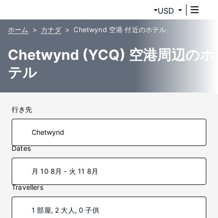
USD
ホーム
カナダ
Chetwynd 空港 付近のホテル
Chetwynd (YCQ) 空港周辺のホ
テル
行き先
Dates
月 10 8月 - 火 11 8月
Travellers
1 部屋, 2 大人, 0 子供