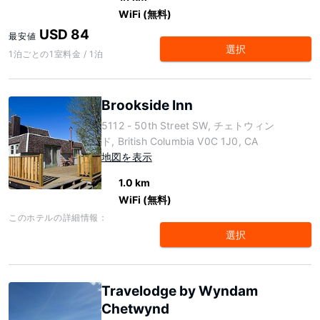
WiFi (無料)
USD 84
最安値
選択
1泊ごとの1室料金 / 1泊
Brookside Inn
5112 - 50th Street SW, チェトウィン
ド, British Columbia V0C 1J0, CA
地図を表示
1.0 km
WiFi (無料)
このホテルの詳細情報：
選択
Travelodge by Wyndam
Chetwynd