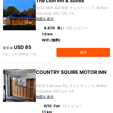
The Lion Inn & Suites
5132 46th Ave NW, チェトウィンド, British
Columbia V0C 1J0, CA
地図を表示
8.4/10
良い
160 レビュー
1.6 km
WiFi (無料)
USD 85
最安値
選択
1泊ごとの1室料金 / 1泊
COUNTRY SQUIRE MOTOR INN
5305 S Access Rd, チェトウィンド, British
Columbia V0C 1J0, CA
地図を表示
6/10
Fair
13 レビュー
1.1 km