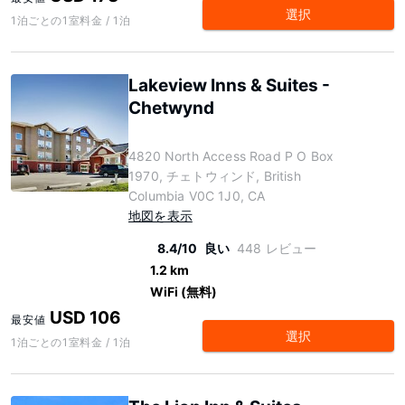
選択
1泊ごとの1室料金 / 1泊
Lakeview Inns & Suites -
Chetwynd
4820 North Access Road P O Box
1970, チェトウィンド, British
Columbia V0C 1J0, CA
地図を表示
8.4/10
良い
448 レビュー
1.2 km
WiFi (無料)
USD 106
最安値
選択
1泊ごとの1室料金 / 1泊