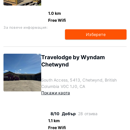
1.0 km
Free Wifi
За повече информация:
Изберете
Travelodge by Wyndam
Chetwynd
South Access, 5413, Chetwynd, British
Columbia V0C 1J0, CA
Покажи карта
8/10
Добър
28 отзива
1.1 km
Free Wifi