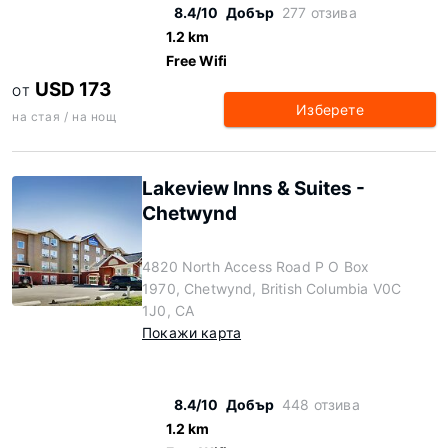
8.4/10
Добър
277 отзива
1.2 km
Free Wifi
USD 173
ОТ
Изберете
на стая / на нощ
Lakeview Inns & Suites -
Chetwynd
4820 North Access Road P O Box
1970, Chetwynd, British Columbia V0C
1J0, CA
Покажи карта
8.4/10
Добър
448 отзива
1.2 km