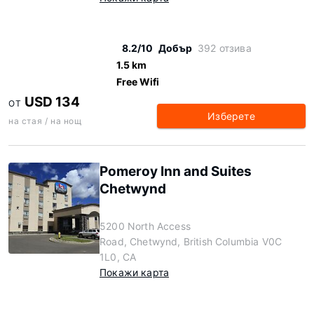
8.2/10
Добър
392 отзива
1.5 km
Free Wifi
USD 134
ОТ
Изберете
на стая / на нощ
Pomeroy Inn and Suites
Chetwynd
5200 North Access
Road, Chetwynd, British Columbia V0C
1L0, CA
Покажи карта