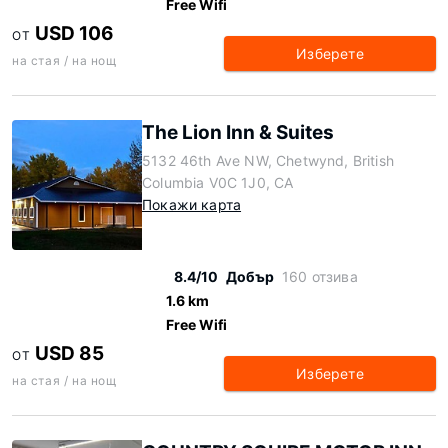
Free Wifi
USD 106
ОТ
Изберете
на стая / на нощ
The Lion Inn & Suites
5132 46th Ave NW, Chetwynd, British
Columbia V0C 1J0, CA
Покажи карта
8.4/10
Добър
160 отзива
1.6 km
Free Wifi
USD 85
ОТ
Изберете
на стая / на нощ