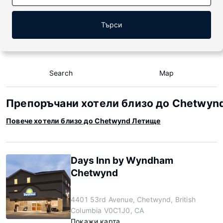
Търси
Search
Map
Препоръчани хотели близо до Chetwyn
Повече хотели близо до Chetwynd Летище
Days Inn by Wyndham
Chetwynd
4401 53rd Avenue, Chetwynd, British
Columbia V0C1J0, CA
Покажи карта