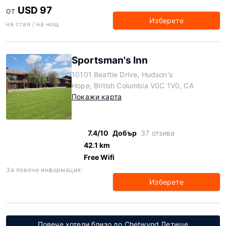
USD 97
ОТ
Изберете
на стая / на нощ
Sportsman's Inn
10101 Beattie Drive, Hudson's
Hope, British Columbia V0C 1V0, CA
Покажи карта
7.4/10
Добър
37 отзива
42.1 km
Free Wifi
За повече информация:
Изберете
Повече хотели близо до Chetwynd Летище