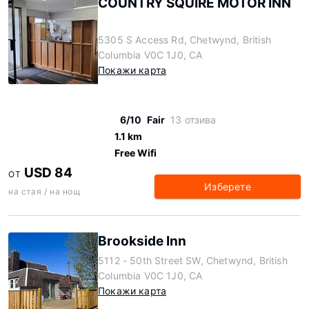
COUNTRY SQUIRE MOTOR INN
5305 S Access Rd, Chetwynd, British
Columbia V0C 1J0, CA
Покажи карта
6/10
Fair
13 отзива
1.1 km
Free Wifi
USD 84
ОТ
Изберете
на стая / на нощ
Brookside Inn
5112 - 50th Street SW, Chetwynd, British
Columbia V0C 1J0, CA
Покажи карта