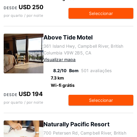
USD 250
DESDE
Seleccionar
por quarto / por noite
Above Tide Motel
361 Island Hwy, Campbell River, British
Columbia V9W 2B5, CA
Visualizar mapa
8.2/10
Bom
501 avaliações
7.3 km
Wi-fi grátis
USD 194
DESDE
Seleccionar
por quarto / por noite
Naturally Pacific Resort
700 Petersen Rd, Campbell River, British