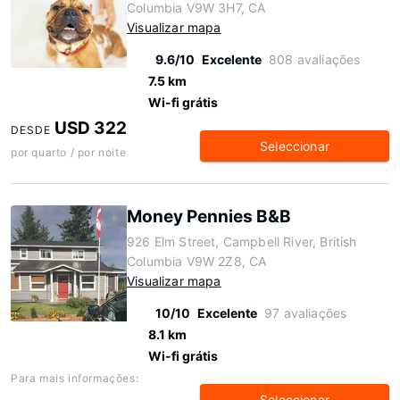
Columbia V9W 3H7, CA
Visualizar mapa
9.6/10
Excelente
808 avaliações
7.5 km
Wi-fi grátis
USD 322
DESDE
Seleccionar
por quarto / por noite
Money Pennies B&B
926 Elm Street, Campbell River, British
Columbia V9W 2Z8, CA
Visualizar mapa
10/10
Excelente
97 avaliações
8.1 km
Wi-fi grátis
Para mais informações:
Seleccionar