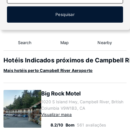
Pesquisar
Search
Map
Nearby
Hotéis Indicados próximos de Campbell R
Mais hotéis perto Campbell River Aeroporto
Big Rock Motel
1020 S Island Hwy, Campbell River, British
Columbia V9W1B3, CA
Visualizar mapa
8.2/10
Bom
561 avaliações