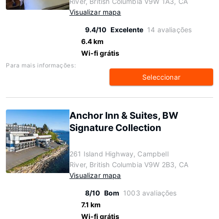
River, British Columbia V9W 1A3, CA
Visualizar mapa
9.4/10
Excelente
14 avaliações
6.4 km
Wi-fi grátis
Para mais informações:
Seleccionar
Anchor Inn & Suites, BW
Signature Collection
261 Island Highway, Campbell
River, British Columbia V9W 2B3, CA
Visualizar mapa
8/10
Bom
1003 avaliações
7.1 km
Wi-fi grátis