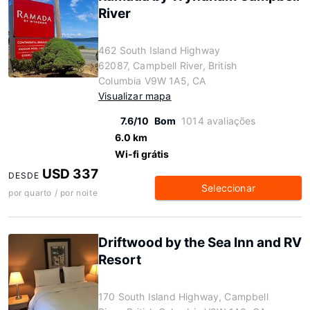
River
462 South Island Highway
62087, Campbell River, British
Columbia V9W 1A5, CA
Visualizar mapa
7.6/10
Bom
1014 avaliações
6.0 km
Wi-fi grátis
USD 337
DESDE
Seleccionar
por quarto / por noite
Driftwood by the Sea Inn and RV
Resort
170 South Island Highway, Campbell