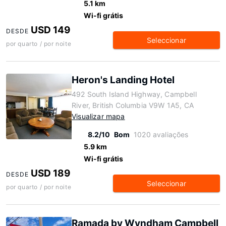
5.1 km
Wi-fi grátis
USD 149
DESDE
Seleccionar
por quarto / por noite
Heron's Landing Hotel
492 South Island Highway, Campbell
River, British Columbia V9W 1A5, CA
Visualizar mapa
8.2/10
Bom
1020 avaliações
5.9 km
Wi-fi grátis
USD 189
DESDE
Seleccionar
por quarto / por noite
Ramada by Wyndham Campbell