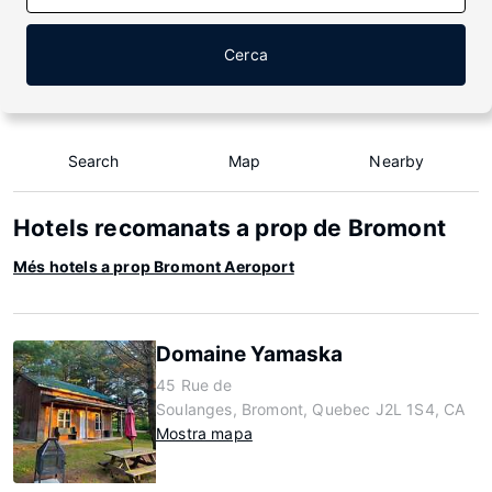
Cerca
Search
Map
Nearby
Hotels recomanats a prop de Bromont
Més hotels a prop Bromont Aeroport
Domaine Yamaska
45 Rue de
Soulanges, Bromont, Quebec J2L 1S4, CA
Mostra mapa