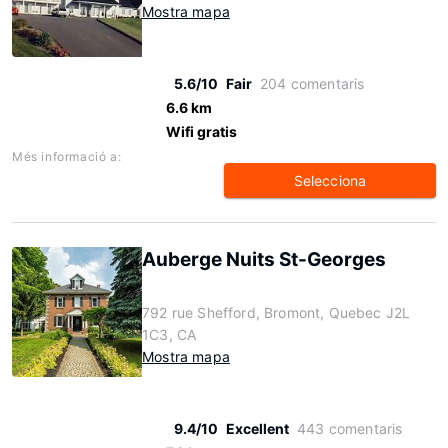
Mostra mapa
5.6/10
Fair
204 comentaris
6.6 km
Wifi gratis
Més informació a:
Selecciona
Auberge Nuits St-Georges
792 rue Shefford, Bromont, Quebec J2L
1C3, CA
Mostra mapa
9.4/10
Excellent
443 comentaris