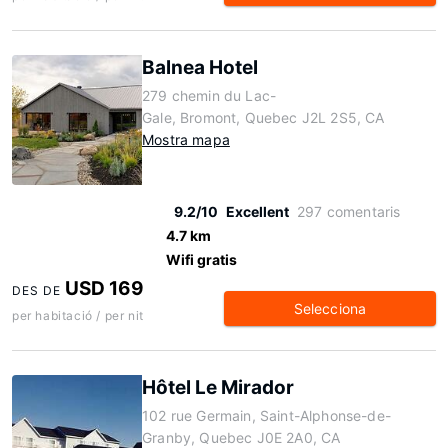
Balnea Hotel
279 chemin du Lac-
Gale, Bromont, Quebec J2L 2S5, CA
Mostra mapa
9.2/10
Excellent
297 comentaris
4.7 km
Wifi gratis
USD 169
DES DE
Selecciona
per habitació / per nit
Hôtel Le Mirador
102 rue Germain, Saint-Alphonse-de-
Granby, Quebec J0E 2A0, CA