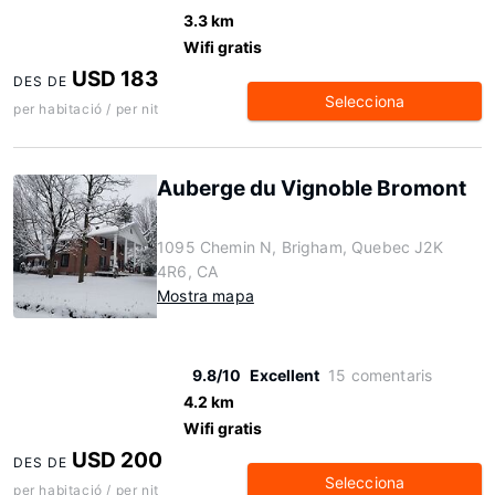
3.3 km
Wifi gratis
USD 183
DES DE
Selecciona
per habitació / per nit
Auberge du Vignoble Bromont
1095 Chemin N, Brigham, Quebec J2K
4R6, CA
Mostra mapa
9.8/10
Excellent
15 comentaris
4.2 km
Wifi gratis
USD 200
DES DE
Selecciona
per habitació / per nit