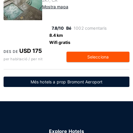
2K7, CA
Mostra mapa
7.8/10
Bé
1002 comentaris
8.4 km
Wifi gratis
USD 175
DES DE
Selecciona
per habitació / per nit
Més hotels a prop Bromont Aeroport
Explore Hotels