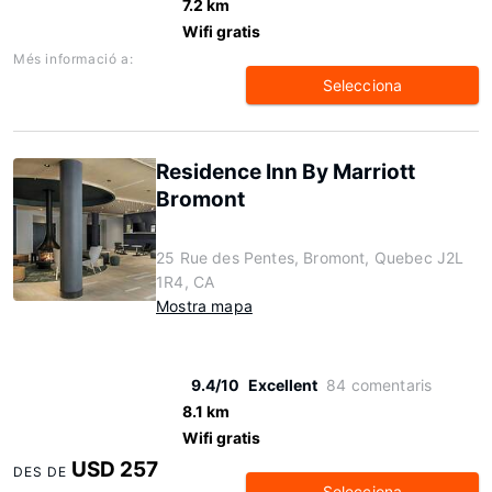
7.2 km
Wifi gratis
Més informació a:
Selecciona
Residence Inn By Marriott
Bromont
25 Rue des Pentes, Bromont, Quebec J2L
1R4, CA
Mostra mapa
9.4/10
Excellent
84 comentaris
8.1 km
Wifi gratis
USD 257
DES DE
Selecciona