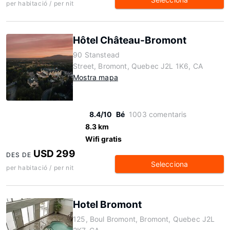
per habitació / per nit
Hôtel Château-Bromont
90 Stanstead
Street, Bromont, Quebec J2L 1K6, CA
Mostra mapa
8.4/10
Bé
1003 comentaris
8.3 km
Wifi gratis
USD 299
DES DE
Selecciona
per habitació / per nit
Hotel Bromont
125, Boul Bromont, Bromont, Quebec J2L