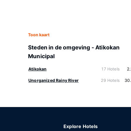
Toon kaart
Steden in de omgeving - Atikokan
Municipal
Atikokan
17 Hotels
2
Unorganized Rainy River
29 Hotels
30
Explore Hotels