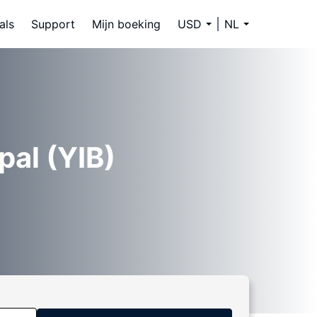
als
Support
Mijn boeking
USD
NL
pal (YIB)