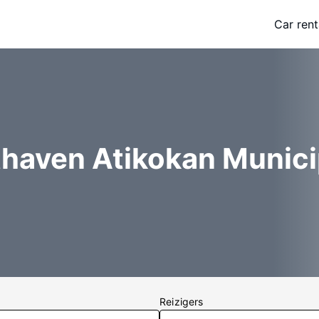
Car rent
thaven Atikokan Munici
Reizigers