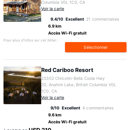
Columbia V0L 1C0, CA
Voir la carte
9.4/10
Excellent
21 commentaires
6.9 km
Accès Wi-Fi gratuit
Pour plus d'infos sur cet hôtel :
Sélectionner
Red Cariboo Resort
23302 Chilcotin-Bella Coola Hwy
20, Anahim Lake, British Columbia V0L
1C0, CA
Voir la carte
9/10
Excellent
4 commentaires
9.6 km
Accès Wi-Fi gratuit