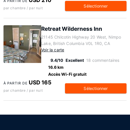
USD 210
À PARTIR DE
Sélectionner
par chambre / par nuit
Retreat Wilderness Inn
21145 Chilcotin Highway 20 West, Nimpo
Lake, British Columbia V0L 1R0, CA
Voir la carte
9.4/10
Excellent
18 commentaires
16.6 km
Accès Wi-Fi gratuit
USD 165
À PARTIR DE
Sélectionner
par chambre / par nuit