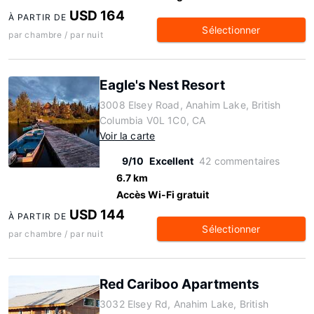
USD 164
À PARTIR DE
Sélectionner
par chambre / par nuit
Eagle's Nest Resort
3008 Elsey Road, Anahim Lake, British
Columbia V0L 1C0, CA
Voir la carte
9/10
Excellent
42 commentaires
6.7 km
Accès Wi-Fi gratuit
USD 144
À PARTIR DE
Sélectionner
par chambre / par nuit
Red Cariboo Apartments
3032 Elsey Rd, Anahim Lake, British