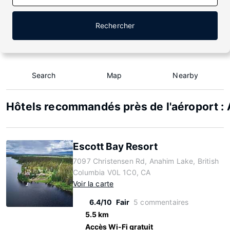
Rechercher
Search
Map
Nearby
Hôtels recommandés près de l'aéroport :
Escott Bay Resort
7097 Christensen Rd, Anahim Lake, British
Columbia V0L 1C0, CA
Voir la carte
6.4/10
Fair
5 commentaires
5.5 km
Accès Wi-Fi gratuit