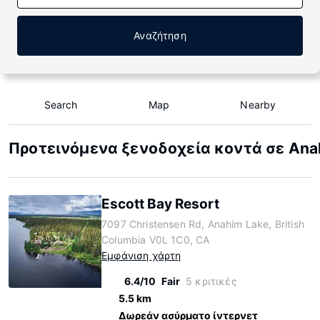
Αναζήτηση
Search
Map
Nearby
Προτεινόμενα ξενοδοχεία κοντά σε Ana
Escott Bay Resort
7097 Christensen Rd, Anahim Lake, British
Columbia V0L 1C0, CA
Εμφάνιση χάρτη
6.4/10
Fair
5 κριτικές
5.5 km
Δωρεάν ασύρματο ίντερνετ