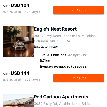
USD 164
ΑΠΌ
Επιλέξτε
ανά δωμάτιο / ανά νύχτα
Eagle's Nest Resort
3008 Elsey Road, Anahim Lake, British
Columbia V0L 1C0, CA
Εμφάνιση χάρτη
9/10
Excellent
42 κριτικές
6.7 km
Δωρεάν ασύρματο ίντερνετ
USD 144
ΑΠΌ
Επιλέξτε
ανά δωμάτιο / ανά νύχτα
Red Cariboo Apartments
3032 Elsey Rd, Anahim Lake, British