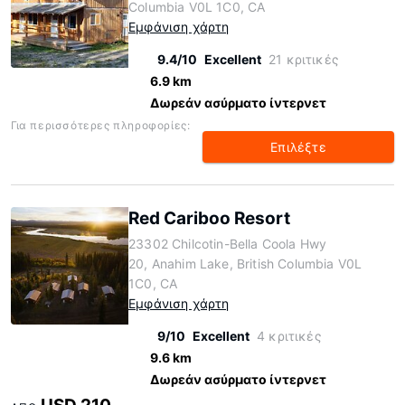
Columbia V0L 1C0, CA
Εμφάνιση χάρτη
9.4/10
Excellent
21 κριτικές
6.9 km
Δωρεάν ασύρματο ίντερνετ
Για περισσότερες πληροφορίες:
Επιλέξτε
Red Cariboo Resort
23302 Chilcotin-Bella Coola Hwy
20, Anahim Lake, British Columbia V0L
1C0, CA
Εμφάνιση χάρτη
9/10
Excellent
4 κριτικές
9.6 km
Δωρεάν ασύρματο ίντερνετ