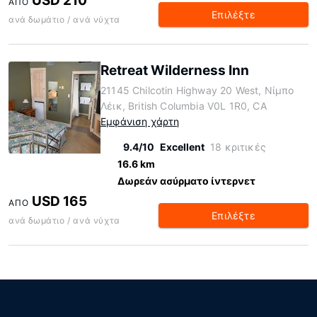
USD 210
ΑΠΌ
Επιλέξτε
ανά δωμάτιο / ανά νύχτα
Retreat Wilderness Inn
21145 Chilcotin Highway 20 West, Νίμπο
Λέικ, British Columbia V0L 1R0, CA
Εμφάνιση χάρτη
9.4/10
Excellent
18 κριτικές
16.6 km
Δωρεάν ασύρματο ίντερνετ
USD 165
ΑΠΌ
Επιλέξτε
ανά δωμάτιο / ανά νύχτα