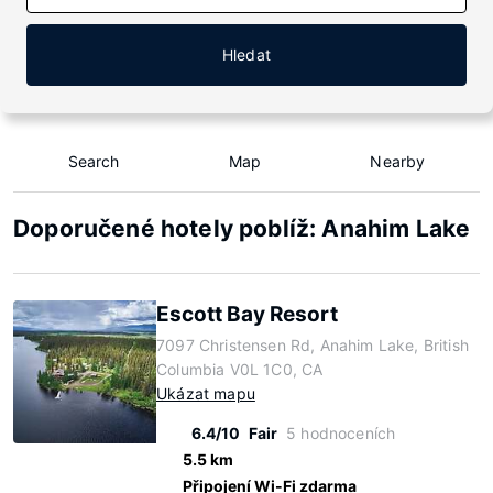
Hledat
Search
Map
Nearby
Doporučené hotely poblíž: Anahim Lake
Escott Bay Resort
7097 Christensen Rd, Anahim Lake, British
Columbia V0L 1C0, CA
Ukázat mapu
6.4/10
Fair
5 hodnoceních
5.5 km
Připojení Wi-Fi zdarma