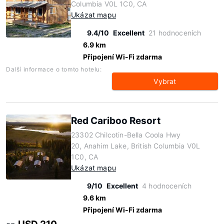
Columbia V0L 1C0, CA
Ukázat mapu
9.4/10
Excellent
21 hodnoceních
6.9 km
Připojení Wi-Fi zdarma
Další informace o tomto hotelu:
Vybrat
Red Cariboo Resort
23302 Chilcotin-Bella Coola Hwy
20, Anahim Lake, British Columbia V0L
1C0, CA
Ukázat mapu
9/10
Excellent
4 hodnoceních
9.6 km
Připojení Wi-Fi zdarma