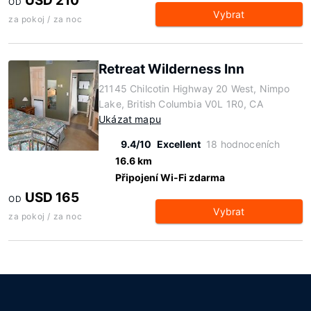
USD 210
OD
Vybrat
za pokoj / za noc
Retreat Wilderness Inn
21145 Chilcotin Highway 20 West, Nimpo
Lake, British Columbia V0L 1R0, CA
Ukázat mapu
9.4/10
Excellent
18 hodnoceních
16.6 km
Připojení Wi-Fi zdarma
USD 165
OD
Vybrat
za pokoj / za noc