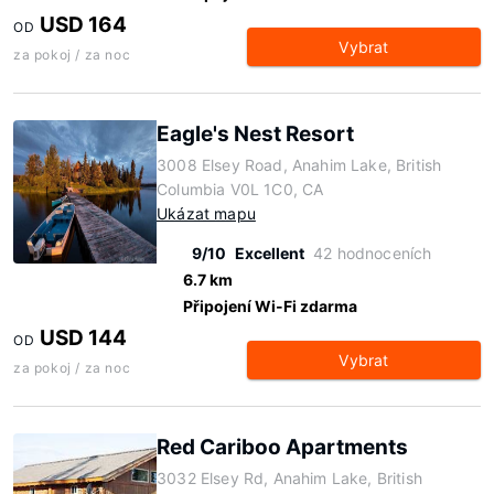
USD 164
OD
Vybrat
za pokoj / za noc
Eagle's Nest Resort
3008 Elsey Road, Anahim Lake, British
Columbia V0L 1C0, CA
Ukázat mapu
9/10
Excellent
42 hodnoceních
6.7 km
Připojení Wi-Fi zdarma
USD 144
OD
Vybrat
za pokoj / za noc
Red Cariboo Apartments
3032 Elsey Rd, Anahim Lake, British