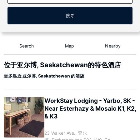
搜寻
Search
Map
Nearby
位于亚尔博, Saskatchewan的特色酒店
更多靠近 亚尔博, Saskatchewan 的酒店
WorkStay Lodging - Yarbo, SK -
Near Esterhazy & Mosaic K1, K2,
& K3
23 Walker Ave., 亚尔
博, Saskatchewan S0A 4V0, CA