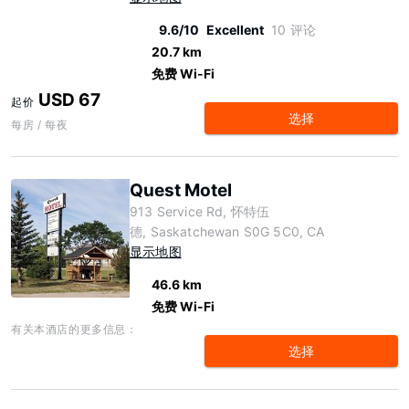
9.6/10
Excellent
10 评论
20.7 km
免费 Wi-Fi
USD 67
起价
选择
每房 / 每夜
Quest Motel
913 Service Rd, 怀特伍
德, Saskatchewan S0G 5C0, CA
显示地图
46.6 km
免费 Wi-Fi
有关本酒店的更多信息：
选择