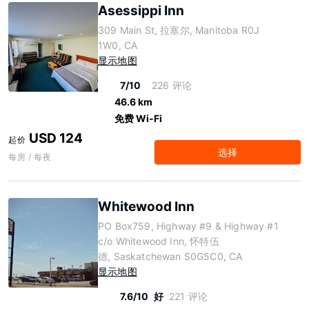
Asessippi Inn
309 Main St, 拉塞尔, Manitoba R0J
1W0, CA
显示地图
7/10
226 评论
46.6 km
免费 Wi-Fi
USD 124
起价
选择
每房 / 每夜
Whitewood Inn
PO Box759, Highway #9 & Highway #1
c/o Whitewood Inn, 怀特伍
德, Saskatchewan S0G5C0, CA
显示地图
7.6/10
好
221 评论