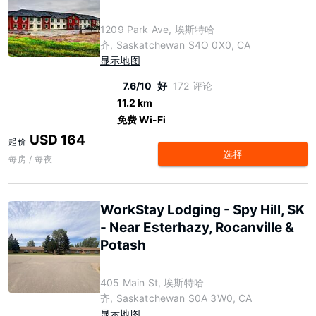
1209 Park Ave, 埃斯特哈
齐, Saskatchewan S4O 0X0, CA
显示地图
7.6/10
好
172 评论
11.2 km
免费 Wi-Fi
USD 164
起价
选择
每房 / 每夜
WorkStay Lodging - Spy Hill, SK
- Near Esterhazy, Rocanville &
Potash
405 Main St, 埃斯特哈
齐, Saskatchewan S0A 3W0, CA
显示地图