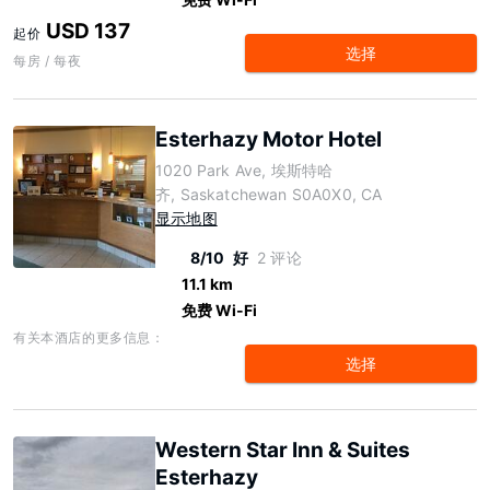
USD 137
起价
选择
每房 / 每夜
Esterhazy Motor Hotel
1020 Park Ave, 埃斯特哈
齐, Saskatchewan S0A0X0, CA
显示地图
8/10
好
2 评论
11.1 km
免费 Wi-Fi
有关本酒店的更多信息：
选择
Western Star Inn & Suites
Esterhazy