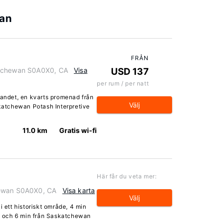
wan
FRÅN
atchewan S0A0X0, CA
Visa
USD 137
per rum / per natt
landet, en kvarts promenad från
Välj
atchewan Potash Interpretive
11.0 km
Gratis wi-fi
Här får du veta mer:
hewan S0A0X0, CA
Visa karta
Välj
i ett historiskt område, 4 min
 och 6 min från Saskatchewan