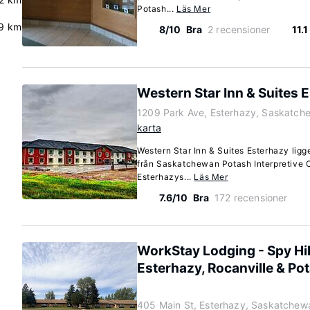
Potash...
Läs Mer
.9 km
8/10
Bra
2 recensioner
11.
Western Star Inn & Suites 
1209 Park Ave, Esterhazy, Saskatc
karta
Western Star Inn & Suites Esterhazy ligg
från Saskatchewan Potash Interpretive 
Esterhazys...
Läs Mer
7.6/10
Bra
172 recensioner
WorkStay Lodging - Spy Hill
Esterhazy, Rocanville & Po
405 Main St, Esterhazy, Saskatche