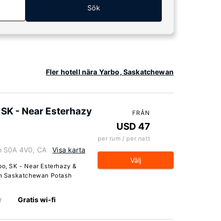
Sök
Fler hotell nära Yarbo, Saskatchewan
 SK - Near Esterhazy
FRÅN
USD 47
per rum / per natt
n S0A 4V0, CA
Visa karta
Välj
bo, SK - Near Esterhazy &
rån Saskatchewan Potash
r
Gratis wi-fi