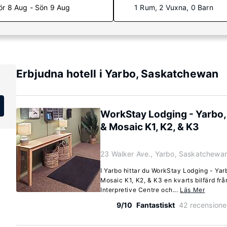
ör 8 Aug - Sön 9 Aug
1 Rum, 2 Vuxna, 0 Barn
Erbjudna hotell i Yarbo, Saskatchewan
WorkStay Lodging - Yarbo,
& Mosaic K1, K2, & K3
23 Walker Ave., Yarbo, Saskatchewa
I Yarbo hittar du WorkStay Lodging - Yar
Mosaic K1, K2, & K3 en kvarts bilfärd f
Interpretive Centre och...
Läs Mer
9/10
Fantastiskt
42 recensione