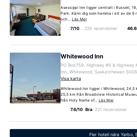
Asessippi Inn ligger centralt i Russell, 1
Park. Känn dig som hemma i ett av de 
och...
Läs Mer
7/10
226 recensioner
46.6
Whitewood Inn
PO Box759, Highway #9 & Highway 
Inn, Whitewood, Saskatchewan S0G
Visa karta
Whitewood Inn ligger i Whitewood, 24,5
25,5 km från Broadview Historical Museu
från Holy Name of...
Läs Mer
7.6/10
Bra
221 recensioner
Fler hotell nära Yarbo