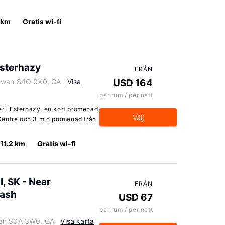
1 km
Gratis wi-fi
Esterhazy
FRÅN
hewan S4O 0X0, CA
Visa
USD 164
per rum / per natt
er i Esterhazy, en kort promenad
Välj
Centre och 3 min promenad från
11.2 km
Gratis wi-fi
, SK - Near
FRÅN
tash
USD 67
per rum / per natt
wan S0A 3W0, CA
Visa karta