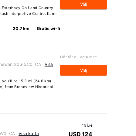
Välj
ån Esterhazy Golf and Country
ash Interpretive Centre. Känn
20.7 km
Gratis wi-fi
Här får du veta mer:
chewan S0G 5C0, CA
Visa
Välj
 you'll be 15.3 mi (24.6 km)
m) from Broadview Historical
FRÅN
1W0, CA
Visa karta
USD 124