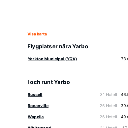
Visa karta
Flygplatser nära Yarbo
Yorkton Municipal (YQV)
73.
I och runt Yarbo
Russell
31 Hotell
46.
Rocanville
26 Hotell
39.
Wapella
26 Hotell
49.
Whitewood
31 Hotell
47