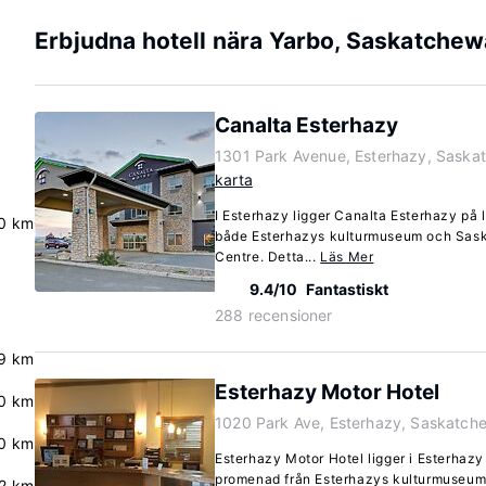
Erbjudna hotell nära Yarbo, Saskatche
Canalta Esterhazy
1301 Park Avenue, Esterhazy, Sask
karta
I Esterhazy ligger Canalta Esterhazy på 
0 km
både Esterhazys kulturmuseum och Sask
Centre. Detta...
Läs Mer
9.4/10
Fantastiskt
288 recensioner
9 km
Esterhazy Motor Hotel
0 km
1020 Park Ave, Esterhazy, Saskatc
0 km
Esterhazy Motor Hotel ligger i Esterhazy 
promenad från Esterhazys kulturmuseum
.2 km