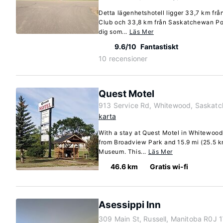
Detta lägenhetshotell ligger 33,7 km fr
Club och 33,8 km från Saskatchewan Pot
dig som...
Läs Mer
9.6/10
Fantastiskt
10 recensioner
Quest Motel
913 Service Rd, Whitewood, Saskat
karta
With a stay at Quest Motel in Whitewood,
from Broadview Park and 15.9 mi (25.5 k
Museum. This...
Läs Mer
46.6 km
Gratis wi-fi
Asessippi Inn
309 Main St, Russell, Manitoba R0J 