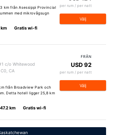
per rum / per natt
9,3 km från Asessippi Provincial
9 rummen med mikrovågsugn
Välj
 km
Gratis wi-fi
FRÅN
#1 c/o Whitewood
USD 92
5C0, CA
per rum / per natt
Välj
 km från Broadview Park och
m. Detta hotell ligger 25,8 km
47.2 km
Gratis wi-fi
, Saskatchewan