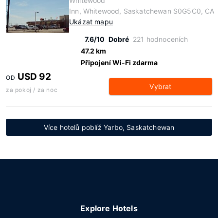
Whitewood
Inn, Whitewood, Saskatchewan S0G5C0, CA
Ukázat mapu
7.6/10
Dobré
221 hodnoceních
47.2 km
Připojení Wi-Fi zdarma
USD 92
OD
Vybrat
za pokoj / za noc
Více hotelů poblíž Yarbo, Saskatchewan
Explore Hotels