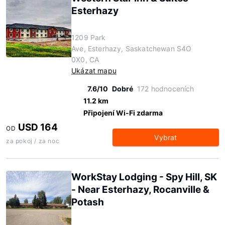
Esterhazy
1209 Park
Ave, Esterhazy, Saskatchewan S4O
0X0, CA
Ukázat mapu
7.6/10
Dobré
172 hodnoceních
11.2 km
Připojení Wi-Fi zdarma
USD 164
OD
Vybrat
za pokoj / za noc
WorkStay Lodging - Spy Hill, SK
- Near Esterhazy, Rocanville &
Potash