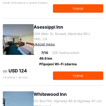
Další informace o tomto hotelu:
Vybrat
Asessippi Inn
309 Main St, Russell, Manitoba R0J
1W0, CA
Ukázat mapu
7/10
226 hodnoceních
46.6 km
Připojení Wi-Fi zdarma
USD 124
OD
Vybrat
za pokoj / za noc
Whitewood Inn
PO Box759, Highway #9 & Highway #1 c/o