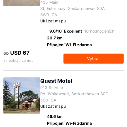
405 Main
St, Esterhazy, Saskatchewan S0A
3W0, CA
Ukázat mapu
9.6/10
Excellent
10 hodnoceních
20.7 km
Připojení Wi-Fi zdarma
USD 67
OD
Vybrat
za pokoj / za noc
Quest Motel
913 Service
Rd, Whitewood, Saskatchewan S0G
5C0, CA
Ukázat mapu
46.6 km
Připojení Wi-Fi zdarma