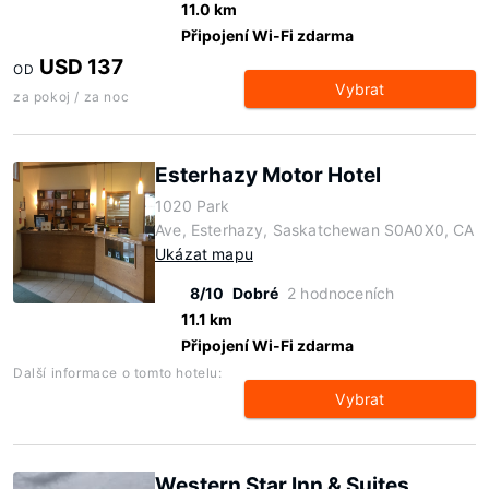
11.0 km
Připojení Wi-Fi zdarma
USD 137
OD
Vybrat
za pokoj / za noc
Esterhazy Motor Hotel
1020 Park
Ave, Esterhazy, Saskatchewan S0A0X0, CA
Ukázat mapu
8/10
Dobré
2 hodnoceních
11.1 km
Připojení Wi-Fi zdarma
Další informace o tomto hotelu:
Vybrat
Western Star Inn & Suites