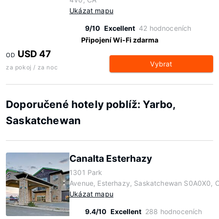
Ukázat mapu
9/10
Excellent
42 hodnoceních
Připojení Wi-Fi zdarma
USD 47
OD
Vybrat
za pokoj / za noc
Doporučené hotely poblíž: Yarbo,
Saskatchewan
Canalta Esterhazy
1301 Park
Avenue, Esterhazy, Saskatchewan S0A0X0, 
Ukázat mapu
9.4/10
Excellent
288 hodnoceních