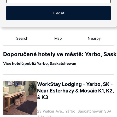
Hledat
Search
Map
Nearby
Doporučené hotely ve městě: Yarbo, Sas
Více hotelů poblíž Yarbo, Saskatchewan
WorkStay Lodging - Yarbo, SK -
Near Esterhazy & Mosaic K1, K2,
& K3
23 Walker Ave., Yarbo, Saskatchewan S0A
4V0, CA