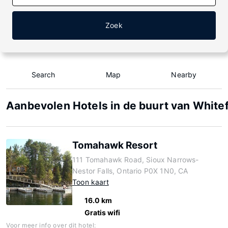
Zoek
Search
Map
Nearby
Aanbevolen Hotels in de buurt van Whitef
Tomahawk Resort
111 Tomahawk Road, Sioux Narrows-
Nestor Falls, Ontario P0X 1N0, CA
Toon kaart
16.0 km
Gratis wifi
Voor meer info over dit hotel: