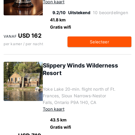
Toon kaart
9.2/10
Uitstekend
10 beoordelingen
41.8 km
Gratis wifi
USD 162
VANAF
Selecteer
per kamer / per nacht
Slippery Winds Wilderness
Resort
Yoke Lake 20-min. flight north of Ft.
Frances, Sioux Narrows-Nestor
Falls, Ontario P9A 1H0, CA
Toon kaart
43.5 km
Gratis wifi