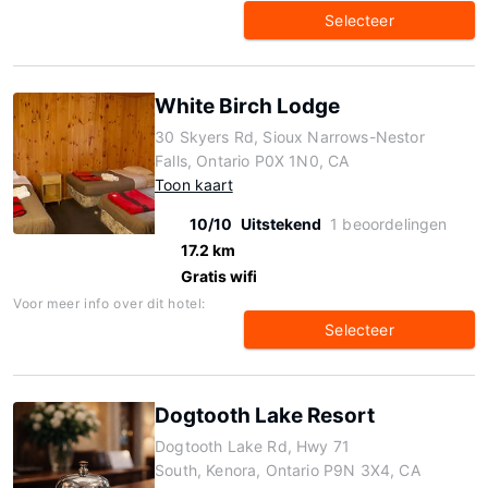
Selecteer
White Birch Lodge
30 Skyers Rd, Sioux Narrows-Nestor
Falls, Ontario P0X 1N0, CA
Toon kaart
10/10
Uitstekend
1 beoordelingen
17.2 km
Gratis wifi
Voor meer info over dit hotel:
Selecteer
Dogtooth Lake Resort
Dogtooth Lake Rd, Hwy 71
South, Kenora, Ontario P9N 3X4, CA