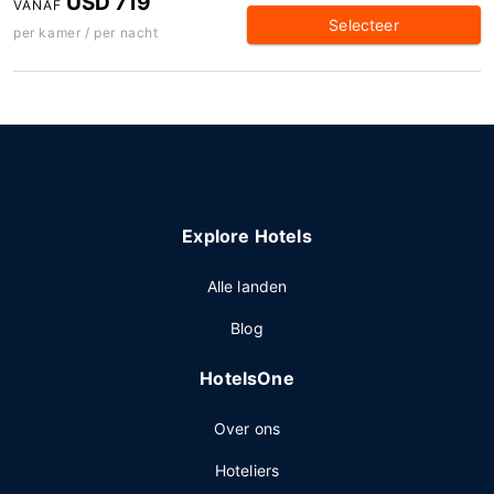
USD 719
VANAF
Selecteer
per kamer / per nacht
Explore Hotels
Alle landen
Blog
HotelsOne
Over ons
Hoteliers