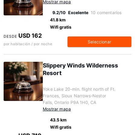
Mostrar mapa
9.2/10
Excelente
10 comentarios
41.8 km
Wifi gratis
USD 162
DESDE
Seleccionar
por habitación / por noche
Slippery Winds Wilderness
Resort
Yoke Lake 20-min. flight north of Ft.
Frances, Sioux Narrows-Nestor
Falls, Ontario P9A 1H0, CA
Mostrar mapa
43.5 km
Wifi gratis