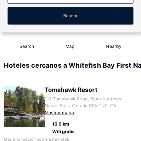
Buscar
Search
Map
Nearby
Hoteles cercanos a Whitefish Bay First N
Tomahawk Resort
111 Tomahawk Road, Sioux Narrows-
Nestor Falls, Ontario P0X 1N0, CA
Mostrar mapa
16.0 km
Wifi gratis
Más información sobre este hotel: