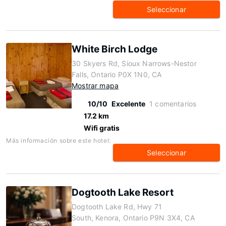
Seleccionar
White Birch Lodge
30 Skyers Rd, Sioux Narrows-Nestor
Falls, Ontario P0X 1N0, CA
Mostrar mapa
10/10
Excelente
1 comentarios
17.2 km
Wifi gratis
Más información sobre este hotel:
Seleccionar
Dogtooth Lake Resort
Dogtooth Lake Rd, Hwy 71
South, Kenora, Ontario P9N 3X4, CA