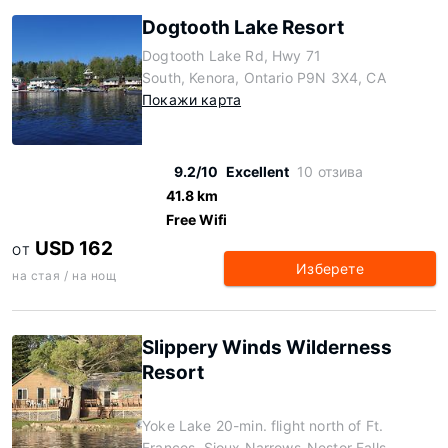
Dogtooth Lake Resort
Dogtooth Lake Rd, Hwy 71
South, Kenora, Ontario P9N 3X4, CA
Покажи карта
9.2/10
Excellent
10 отзива
41.8 km
Free Wifi
USD 162
ОТ
Изберете
на стая / на нощ
Slippery Winds Wilderness
Resort
Yoke Lake 20-min. flight north of Ft.
Frances, Sioux Narrows-Nestor Falls