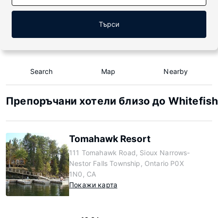
Търси
Search
Map
Nearby
Препоръчани хотели близо до Whitefish B
Tomahawk Resort
111 Tomahawk Road, Sioux Narrows-
Nestor Falls Township, Ontario P0X
1N0, CA
Покажи карта