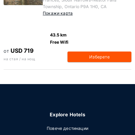
Township, Ontario P9A 1H0, CA
Покажи карта
43.5 km
Free Wifi
USD 719
ОТ
Изберете
на стая / на нощ
Explore Hotels
Повече дестинации