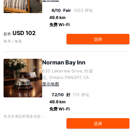
6/10
Fair
1002 评论
49.6 km
免费 Wi-Fi
USD 102
起价
选择
每房 / 每夜
Norman Bay Inn
630 Lakeview Drive, 坎诺
拉, Ontario P9N3P7, CA
显示地图
7.2/10
好
115 评论
49.9 km
免费 Wi-Fi
有关本酒店的更多信息：
选择