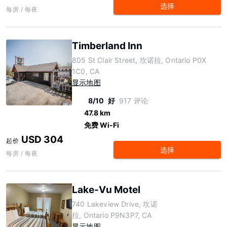
选择
每房 / 每夜
Timberland Inn
805 St Clair Street, 坎诺拉, Ontario P0X
1C0, CA
显示地图
8/10
好
917 评论
47.8 km
免费 Wi-Fi
USD 304
起价
选择
每房 / 每夜
Lake-Vu Motel
740 Lakeview Drive, 坎诺
拉, Ontario P9N3P7, CA
显示地图