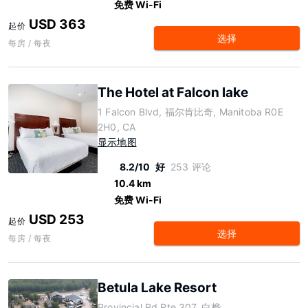
免费 Wi-Fi
USD 363
起价
选择
每房 / 每夜
The Hotel at Falcon lake
1 Falcon Blvd, 福尔肯比奇, Manitoba R0E
2H0, CA
显示地图
8.2/10
好
253 评论
10.4 km
免费 Wi-Fi
USD 253
起价
选择
每房 / 每夜
Betula Lake Resort
Provincial Rd Rte 307, 白桦