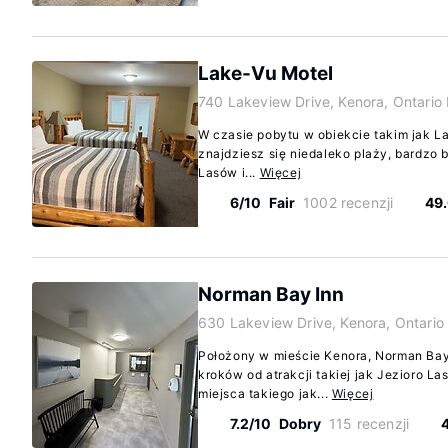
Lake-Vu Motel
740 Lakeview Drive, Kenora, Ontari
W czasie pobytu w obiekcie takim jak L
znajdziesz się niedaleko plaży, bardzo bl
Lasów i...
Więcej
6/10
Fair
1002 recenzji
49
Norman Bay Inn
630 Lakeview Drive, Kenora, Ontari
Położony w mieście Kenora, Norman Bay I
kroków od atrakcji takiej jak Jezioro L
miejsca takiego jak...
Więcej
7.2/10
Dobry
115 recenzji