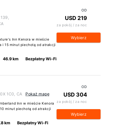
OD
 139,
USD 219
CA
za pokój / za noc
Wybierz
ture's Inn Kenora w mieście
 i 15 minut piechotą od atrakcji
46.9 km
Bezpłatny Wi-Fi
OD
 P0X 1C0, CA
Pokaż mapę
USD 304
za pokój / za noc
imberland Inn w mieście Kenora
 10 minut piechotą od atrakcji
Wybierz
.8 km
Bezpłatny Wi-Fi