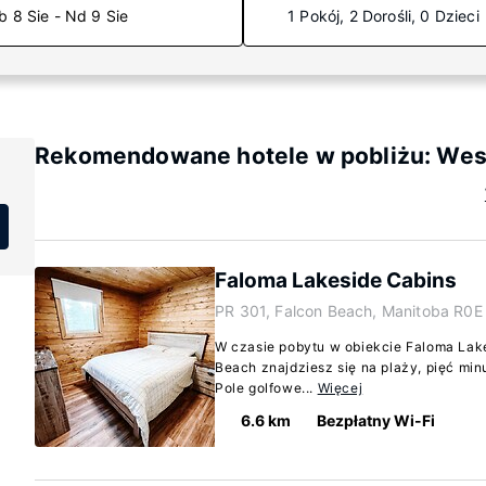
b 8 Sie - Nd 9 Sie
1 Pokój, 2 Dorośli, 0 Dzieci
Rekomendowane hotele w pobliżu: Wes
Faloma Lakeside Cabins
PR 301, Falcon Beach, Manitoba R0E
W czasie pobytu w obiekcie Faloma Lak
Beach znajdziesz się na plaży, pięć min
Pole golfowe...
Więcej
6.6 km
Bezpłatny Wi-Fi