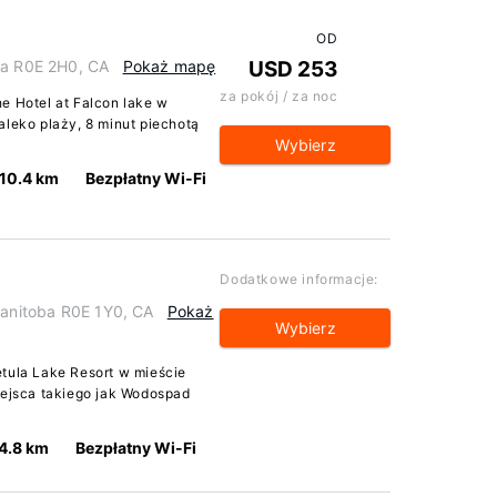
OD
ba R0E 2H0, CA
Pokaż mapę
USD 253
za pokój / za noc
e Hotel at Falcon lake w
aleko plaży, 8 minut piechotą
Wybierz
10.4 km
Bezpłatny Wi-Fi
Dodatkowe informacje:
Manitoba R0E 1Y0, CA
Pokaż
Wybierz
etula Lake Resort w mieście
iejsca takiego jak Wodospad
4.8 km
Bezpłatny Wi-Fi