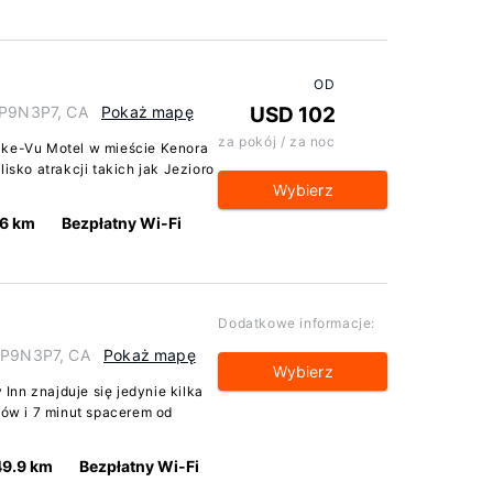
OD
o P9N3P7, CA
Pokaż mapę
USD 102
za pokój / za noc
ake-Vu Motel w mieście Kenora
isko atrakcji takich jak Jezioro
Wybierz
.6 km
Bezpłatny Wi-Fi
Dodatkowe informacje:
o P9N3P7, CA
Pokaż mapę
Wybierz
nn znajduje się jedynie kilka
asów i 7 minut spacerem od
49.9 km
Bezpłatny Wi-Fi