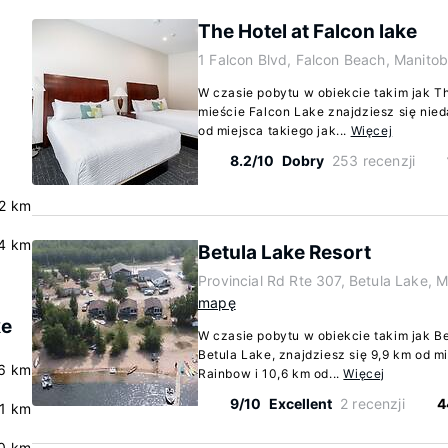
The Hotel at Falcon lake
1 Falcon Blvd, Falcon Beach, Manito
W czasie pobytu w obiekcie takim jak Th
mieście Falcon Lake znajdziesz się nied
od miejsca takiego jak...
Więcej
8.2/10
Dobry
253 recenzji
.2 km
4 km
Betula Lake Resort
Provincial Rd Rte 307, Betula Lake, 
mapę
ke
W czasie pobytu w obiekcie takim jak B
Betula Lake, znajdziesz się 9,9 km od m
6 km
Rainbow i 10,6 km od...
Więcej
9/10
Excellent
2 recenzji
4
.1 km
0 km