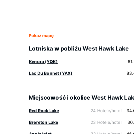
Pokaż mapę
Lotniska w pobliżu West Hawk Lake
Kenora (YQK)
61
Lac Du Bonnet (YAX)
83.
Miejscowość i okolice West Hawk La
Red Rock Lake
24 Hotele/hoteli
34.
Brereton Lake
23 Hotele/hoteli
30
Angle Inlet
32 Hotele/hoteli
46.