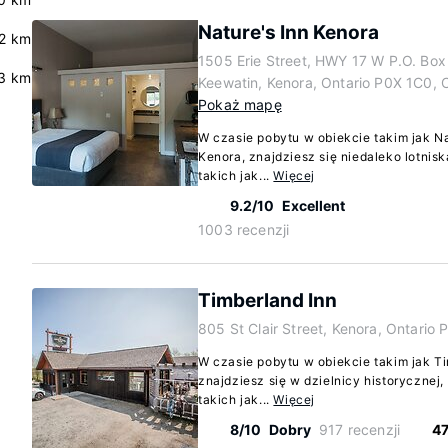
Nature's Inn Kenora
.2 km
1505 Erie Street, HWY 17 W P.O. Box
.3 km
Keewatin, Kenora, Ontario P0X 1C0, 
Pokaż mapę
W czasie pobytu w obiekcie takim jak Na
Kenora, znajdziesz się niedaleko lotniska
takich jak...
Więcej
9.2/10
Excellent
1003 recenzji
Timberland Inn
805 St Clair Street, Kenora, Ontario
W czasie pobytu w obiekcie takim jak T
znajdziesz się w dzielnicy historycznej,
takich jak...
Więcej
8/10
Dobry
917 recenzji
47