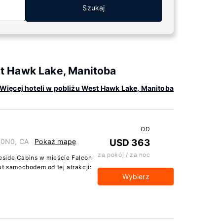
Szukaj
t Hawk Lake, Manitoba
Więcej hoteli w pobliżu West Hawk Lake, Manitoba
OD
 0N0, CA
Pokaż mapę
USD 363
za pokój / za noc
eside Cabins w mieście Falcon
ut samochodem od tej atrakcji:
Wybierz