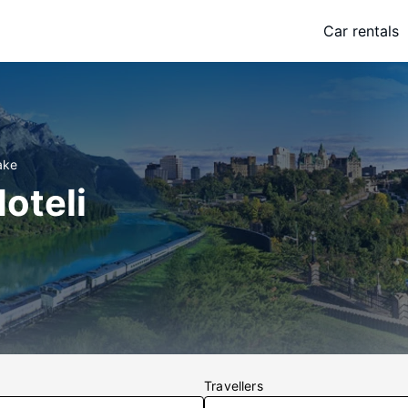
Car rentals
ake
oteli
Travellers