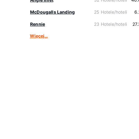
McDougalls Landing
25 Hotele/hoteli
6
Rennie
23 Hotele/hoteli
27
Więcej…