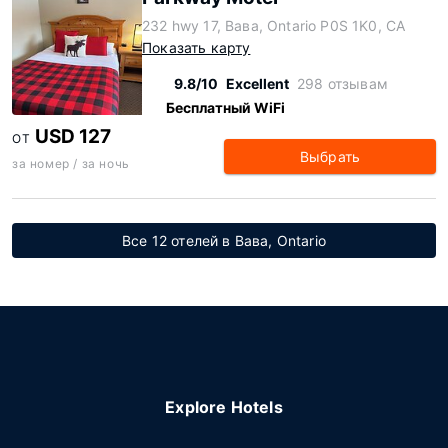
232 hwy 17, Вава, Ontario P0S 1K0, CA
Показать карту
9.8/10
Excellent
298 отзывам
Бесплатный WiFi
USD 127
ОТ
Выбрать
за номер / за ночь
Все 12 отелей в Вава, Ontario
Explore Hotels