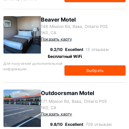
Beaver Motel
148 Mission Rd, Вава, Ontario P0S
1K0, CA
Показать карту
9.2/10
Excellent
15 отзывам
Бесплатный WiFi
Для получения дополнительной
информации:
Выбрать
Outdoorsman Motel
171 Mission Rd, Вава, Ontario P0S
1K0, CA
Показать карту
9.8/10
Excellent
709 отзывам