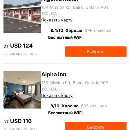
164 Mission Rd, Вава, Ontario P0S
1K0, CA
Показать карту
8.4/10
Хорошо
696 отзывам
Бесплатный WiFi
USD 124
ОТ
Выбрать
за номер / за ночь
Alpha Inn
170 Mission Rd, Вава, Ontario P0S
1K0, CA
Показать карту
8/10
Хорошо
605 отзывам
Бесплатный WiFi
USD 116
ОТ
Выбрать
за номер / за ночь