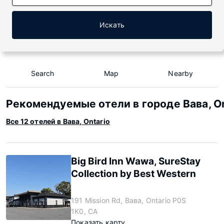
Искать
Search
Map
Nearby
Рекомендуемые отели в городе Вава, On
Все 12 отелей в Вава, Ontario
Big Bird Inn Wawa, SureStay
Collection by Best Western
191 Mission Rd, Вава, Ontario P0S
1K0, CA
Показать карту