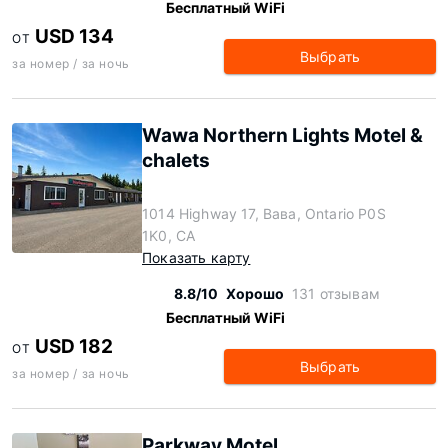
Бесплатный WiFi
USD 134
ОТ
Выбрать
за номер / за ночь
Wawa Northern Lights Motel &
chalets
1014 Highway 17, Вава, Ontario P0S
1K0, CA
Показать карту
8.8/10
Хорошо
131 отзывам
Бесплатный WiFi
USD 182
ОТ
Выбрать
за номер / за ночь
Parkway Motel