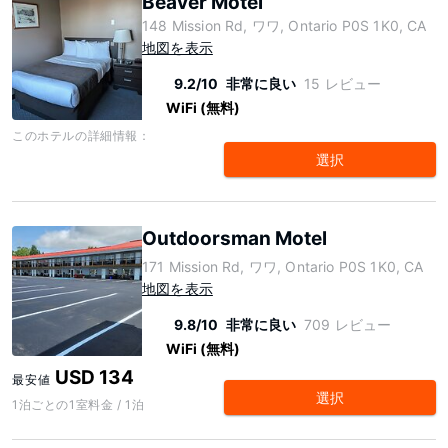
Beaver Motel
148 Mission Rd, ワワ, Ontario P0S 1K0, CA
地図を表示
9.2/10
非常に良い
15 レビュー
WiFi (無料)
このホテルの詳細情報：
選択
Outdoorsman Motel
171 Mission Rd, ワワ, Ontario P0S 1K0, CA
地図を表示
9.8/10
非常に良い
709 レビュー
WiFi (無料)
USD 134
最安値
選択
1泊ごとの1室料金 / 1泊