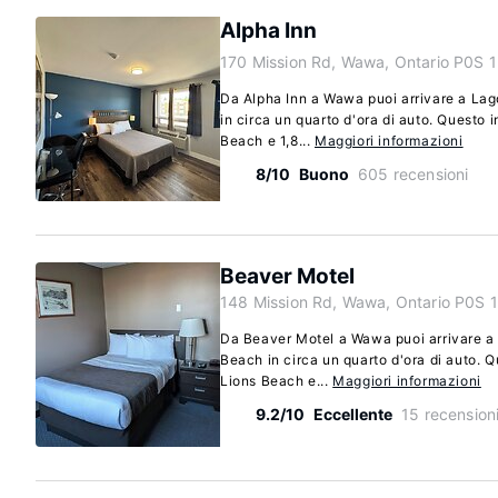
Alpha Inn
170 Mission Rd, Wawa, Ontario P0S 
Da Alpha Inn a Wawa puoi arrivare a Lag
in circa un quarto d'ora di auto. Questo i
Beach e 1,8...
Maggiori informazioni
8/10
Buono
605 recensioni
Beaver Motel
148 Mission Rd, Wawa, Ontario P0S 
Da Beaver Motel a Wawa puoi arrivare a 
Beach in circa un quarto d'ora di auto. Q
Lions Beach e...
Maggiori informazioni
9.2/10
Eccellente
15 recension