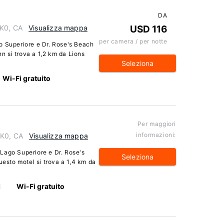
DA
1K0, CA
Visualizza mappa
USD 116
per camera / per notte
o Superiore e Dr. Rose's Beach
nn si trova a 1,2 km da Lions
Seleziona
Wi-Fi gratuito
Per maggiori
informazioni:
1K0, CA
Visualizza mappa
Lago Superiore e Dr. Rose's
Seleziona
uesto motel si trova a 1,4 km da
i
Wi-Fi gratuito