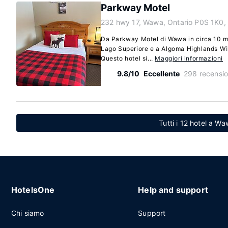
Parkway Motel
232 hwy 17, Wawa, Ontario P0S 1K0,
Da Parkway Motel di Wawa in circa 10 min
Lago Superiore e a Algoma Highlands Wi
Questo hotel si...
Maggiori informazioni
9.8/10
Eccellente
298 recensio
Tutti i 12 hotel a W
HotelsOne
Help and support
Chi siamo
Support