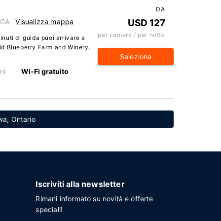
DA
 CA
Visualizza mappa
USD 127
per camera / per notte
uti di guida puoi arrivare a
ld Blueberry Farm and Winery.
Seleziona
ni
Wi-Fi gratuito
awa, Ontario
Iscriviti alla newsletter
Rimani informato su novità e offerte
speciali!