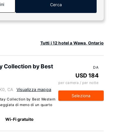
ini
Cerca
Tutti i 12 hotel a Wawa, Ontario
y Collection by Best
DA
USD 184
per camera / per notte
1K0, CA
Visualizza mappa
Seleziona
tay Collection by Best Western
eggiata di meno di un quarto
Wi-Fi gratuito