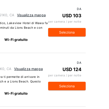
DA
S1K0, CA
Visualizza mappa
USD 103
per camera / per notte
atico, Lakeview Hotel di Wawa fa
 2 minuti da Lions Beach e con
Seleziona
Wi-Fi gratuito
DA
1K0, CA
Visualizza mappa
USD 124
per camera / per notte
 ti permette di arrivare in
ach e a Lions Beach. Questo
Seleziona
Wi-Fi gratuito