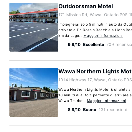
Outdoorsman Motel
171 Mission Rd, Wawa, Ontario P0S 
Impiegherai solo 5 minuti in auto da Ou
arrivare a Dr. Rose's Beach e a Lions Be
km da Lago...
Maggiori informazioni
9.8/10
Eccellente
709 recensio
Wawa Northern Lights Mote
1014 Highway 17, Wawa, Ontario P0S
Wawa Northern Lights Motel & chalets a
10 minuti di auto ti permette di arriva
Wawa Tourist...
Maggiori informazioni
8.8/10
Buono
131 recensioni