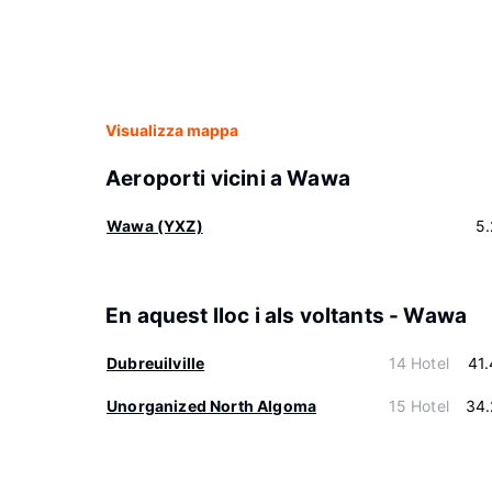
Visualizza mappa
Aeroporti vicini a Wawa
Wawa (YXZ)
5
En aquest lloc i als voltants - Wawa
Dubreuilville
14 Hotel
41
Unorganized North Algoma
15 Hotel
34.