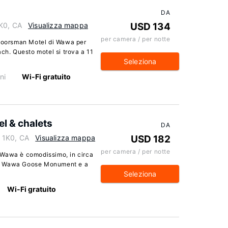
DA
1K0, CA
Visualizza mappa
USD 134
per camera / per notte
tdoorsman Motel di Wawa per
ach. Questo motel si trova a 11
Seleziona
ni
Wi-Fi gratuito
l & chalets
DA
 1K0, CA
Visualizza mappa
USD 182
per camera / per notte
 Wawa è comodissimo, in circa
re a Wawa Goose Monument e a
Seleziona
Wi-Fi gratuito