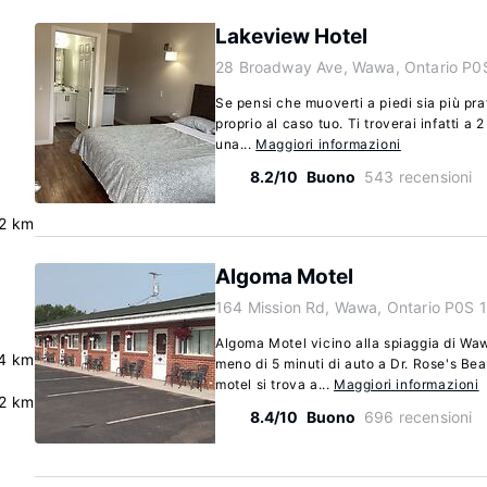
Lakeview Hotel
28 Broadway Ave, Wawa, Ontario P0
Se pensi che muoverti a piedi sia più pr
proprio al caso tuo. Ti troverai infatti a
una...
Maggiori informazioni
8.2/10
Buono
543 recensioni
.2 km
Algoma Motel
164 Mission Rd, Wawa, Ontario P0S 
Algoma Motel vicino alla spiaggia di Wawa
.4 km
meno di 5 minuti di auto a Dr. Rose's Be
motel si trova a...
Maggiori informazioni
2 km
8.4/10
Buono
696 recensioni