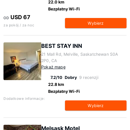
22.0 km
Bezpłatny Wi-Fi
USD 67
OD
Wybierz
za pokój / za noc
BEST STAY INN
21 Mall Rd, Melville, Saskatchewan S0A
2P0, CA
Pokaż mapę
7.2/10
Dobry
9 recenzji
22.8 km
Bezpłatny Wi-Fi
Dodatkowe informacje:
Wybierz
Melsask Motel