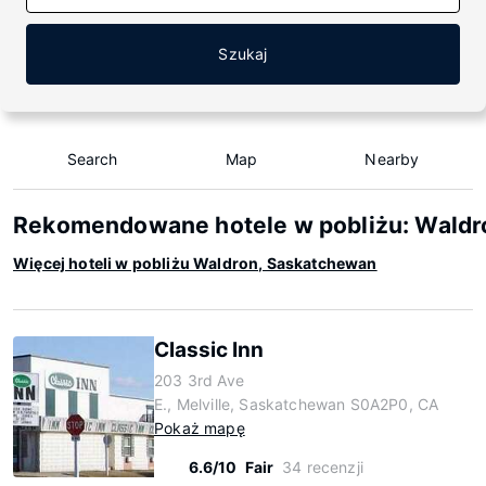
Szukaj
Search
Map
Nearby
Rekomendowane hotele w pobliżu: Waldr
Więcej hoteli w pobliżu Waldron, Saskatchewan
Classic Inn
203 3rd Ave
E., Melville, Saskatchewan S0A2P0, CA
Pokaż mapę
6.6/10
Fair
34 recenzji