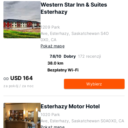
Western Star Inn & Suites
Esterhazy
1209 Park
Ave, Esterhazy, Saskatchewan S4O
0X0, CA
Pokaż mapę
7.6/10
Dobry
172 recenzji
38.0 km
Bezpłatny Wi-Fi
USD 164
OD
Wybierz
za pokój / za noc
Esterhazy Motor Hotel
1020 Park
Ave, Esterhazy, Saskatchewan S0A0X0, CA
Pokaż mapę