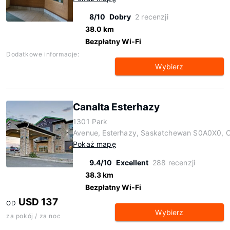
8/10
Dobry
2 recenzji
38.0 km
Bezpłatny Wi-Fi
Dodatkowe informacje:
Wybierz
Canalta Esterhazy
1301 Park
Avenue, Esterhazy, Saskatchewan S0A0X0, 
Pokaż mapę
9.4/10
Excellent
288 recenzji
38.3 km
Bezpłatny Wi-Fi
USD 137
OD
Wybierz
za pokój / za noc