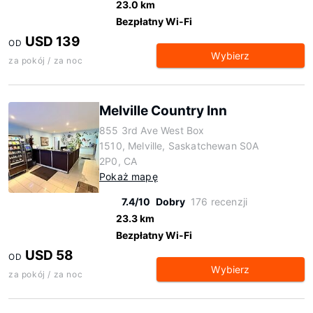
23.0 km
Bezpłatny Wi-Fi
USD 139
OD
Wybierz
za pokój / za noc
Melville Country Inn
855 3rd Ave West Box
1510, Melville, Saskatchewan S0A
2P0, CA
Pokaż mapę
7.4/10
Dobry
176 recenzji
23.3 km
Bezpłatny Wi-Fi
USD 58
OD
Wybierz
za pokój / za noc