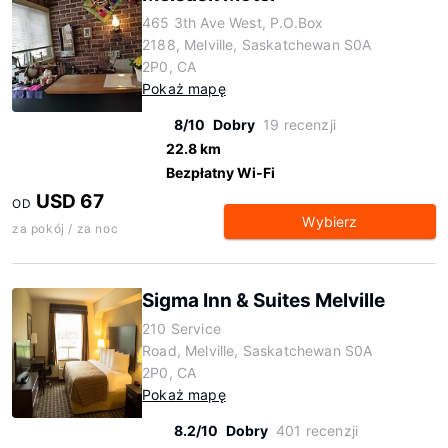
465 3th Ave West, P.O.Box
2188, Melville, Saskatchewan S0A
2P0, CA
Pokaż mapę
8/10
Dobry
19 recenzji
22.8 km
Bezpłatny Wi-Fi
USD 67
OD
Wybierz
za pokój / za noc
Sigma Inn & Suites Melville
210 Service
Road, Melville, Saskatchewan S0A
2P0, CA
Pokaż mapę
8.2/10
Dobry
401 recenzji