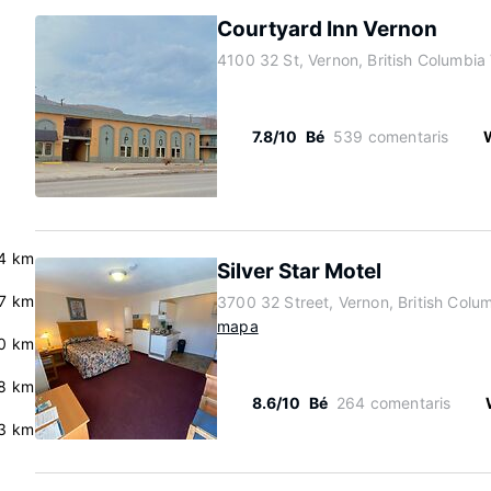
Courtyard Inn Vernon
4100 32 St, Vernon, British Columbi
7.8/10
Bé
539 comentaris
W
4 km
Silver Star Motel
.7 km
3700 32 Street, Vernon, British Col
mapa
0 km
8 km
8.6/10
Bé
264 comentaris
3 km