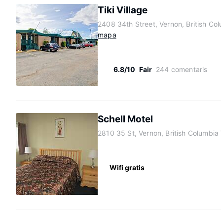
Tiki Village
2408 34th Street, Vernon, British C
mapa
6.8/10
Fair
244 comentaris
Schell Motel
2810 35 St, Vernon, British Columbi
Wifi gratis