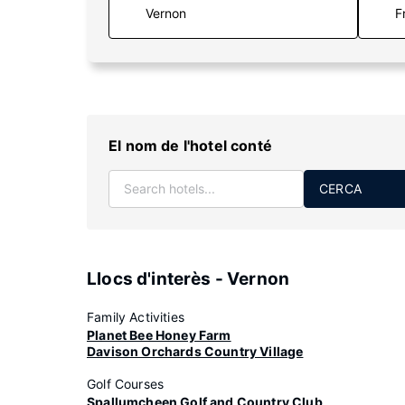
F
El nom de l'hotel conté
CERCA
Llocs d'interès - Vernon
Family Activities
Planet Bee Honey Farm
Davison Orchards Country Village
Golf Courses
Spallumcheen Golf and Country Club