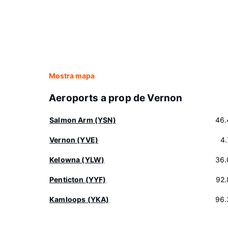
Mostra mapa
Aeroports a prop de Vernon
Salmon Arm (YSN)
46.
Vernon (YVE)
4
Kelowna (YLW)
36.
Penticton (YYF)
92.
Kamloops (YKA)
96.