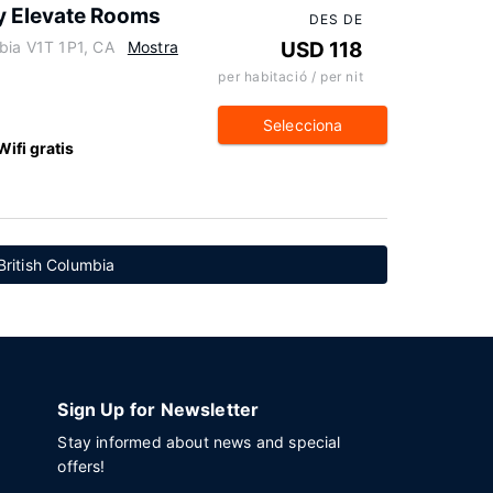
y Elevate Rooms
DES DE
bia V1T 1P1, CA
Mostra
USD 118
per habitació / per nit
Selecciona
Wifi gratis
British Columbia
Sign Up for Newsletter
Stay informed about news and special
offers!