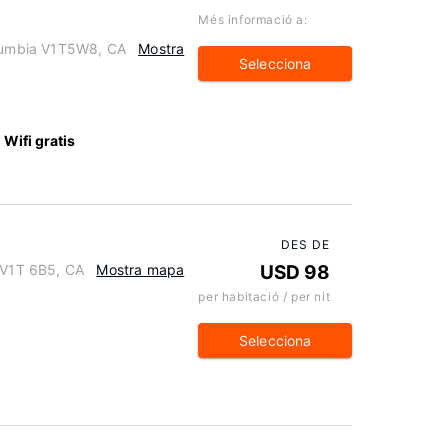
Més informació a:
olumbia V1T5W8, CA
Mostra
Selecciona
Wifi gratis
DES DE
a V1T 6B5, CA
Mostra mapa
USD 98
per habitació / per nit
Selecciona