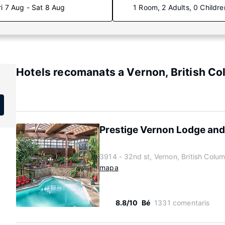
ri 7 Aug - Sat 8 Aug
1 Room, 2 Adults, 0 Childre
Hotels recomanats a Vernon, British Co
Prestige Vernon Lodge and
3914 - 32nd st, Vernon, British Colu
mapa
8.8/10
Bé
1331 comentaris