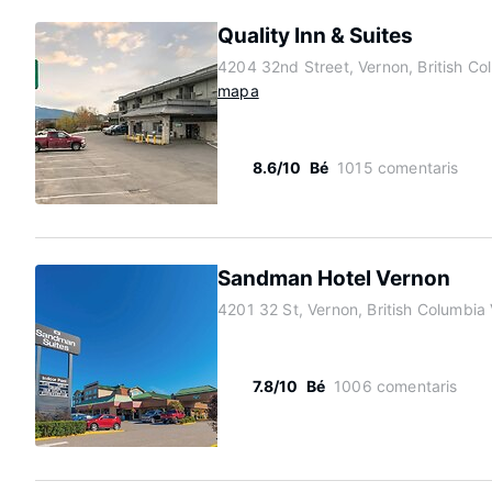
Quality Inn & Suites
4204 32nd Street, Vernon, British C
mapa
8.6/10
Bé
1015 comentaris
Sandman Hotel Vernon
4201 32 St, Vernon, British Columbi
7.8/10
Bé
1006 comentaris