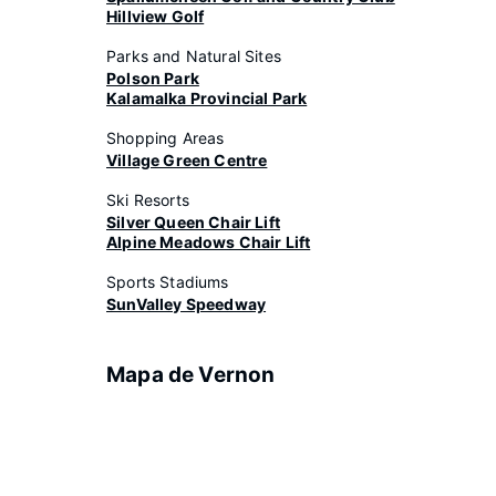
Hillview Golf
Parks and Natural Sites
Polson Park
Kalamalka Provincial Park
Shopping Areas
Village Green Centre
Ski Resorts
Silver Queen Chair Lift
Alpine Meadows Chair Lift
Sports Stadiums
SunValley Speedway
Mapa de Vernon