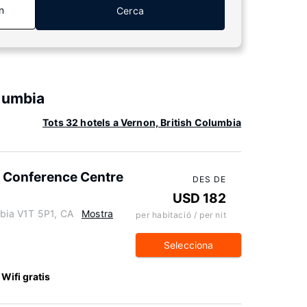
n
Cerca
lumbia
Tots 32 hotels a Vernon, British Columbia
 Conference Centre
DES DE
USD 182
mbia V1T 5P1, CA
Mostra
per habitació / per nit
Selecciona
Wifi gratis