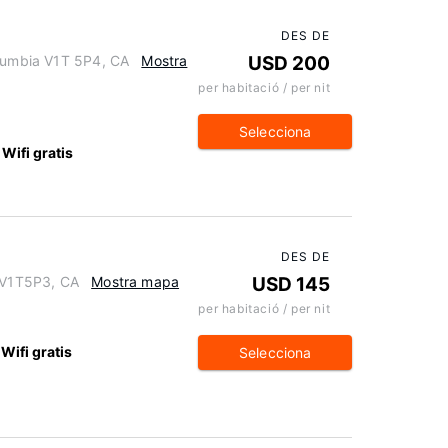
DES DE
olumbia V1T 5P4, CA
Mostra
USD 200
per habitació / per nit
Selecciona
Wifi gratis
DES DE
a V1T5P3, CA
Mostra mapa
USD 145
per habitació / per nit
Wifi gratis
Selecciona