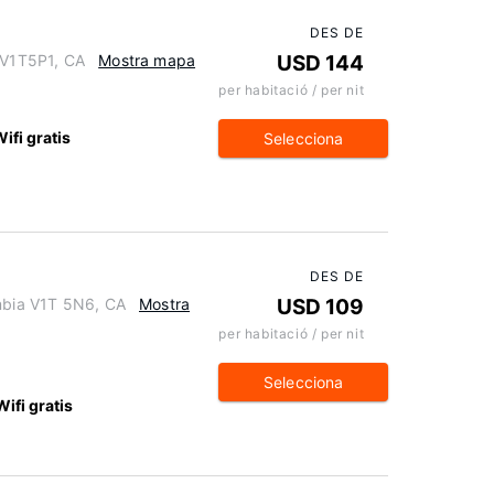
DES DE
a V1T5P1, CA
Mostra mapa
USD 144
per habitació / per nit
ifi gratis
Selecciona
DES DE
umbia V1T 5N6, CA
Mostra
USD 109
per habitació / per nit
Selecciona
Wifi gratis