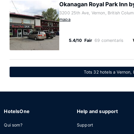
Okanagan Royal Park Inn b
3200 25th Ave, Vernon, British Colum
mapa
5.4/10
Fair
69 comentaris
Tots 32 hotels a Vernon, 
HotelsOne
Help and support
Qui som?
Support