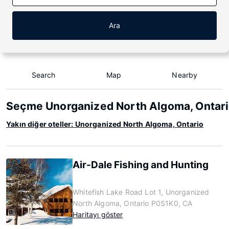
Ara
Search
Map
Nearby
Seçme Unorganized North Algoma, Ontario
Yakın diğer oteller: Unorganized North Algoma, Ontario
Air-Dale Fishing and Hunting
Whitefish Lake Road Lot 1, Unorganized
North Algoma, Ontario P0S1K0, CA
Haritayı göster