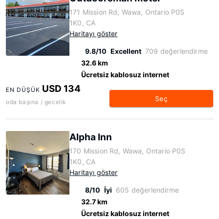
171 Mission Rd, Wawa, Ontario P0S
1K0, CA
Haritayı göster
9.8/10
Excellent
709 değerlendirme
32.6 km
Ücretsiz kablosuz internet
USD 134
EN DÜŞÜK
Seç
oda başına / gecelik
Alpha Inn
170 Mission Rd, Wawa, Ontario P0S
1K0, CA
Haritayı göster
8/10
İyi
605 değerlendirme
32.7 km
Ücretsiz kablosuz internet