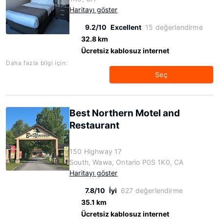
Haritayı göster
9.2/10
Excellent
15 değerlendirme
32.8 km
Ücretsiz kablosuz internet
Daha fazla bilgi için:
Seç
Best Northern Motel and
Restaurant
150 Highway 17
South, Wawa, Ontario P0S 1K0, CA
Haritayı göster
7.8/10
İyi
627 değerlendirme
35.1 km
Ücretsiz kablosuz internet