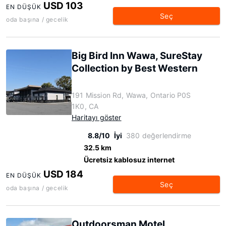
USD 103
EN DÜŞÜK
Seç
oda başına / gecelik
Big Bird Inn Wawa, SureStay
Collection by Best Western
191 Mission Rd, Wawa, Ontario P0S
1K0, CA
Haritayı göster
8.8/10
İyi
380 değerlendirme
32.5 km
Ücretsiz kablosuz internet
USD 184
EN DÜŞÜK
Seç
oda başına / gecelik
Outdoorsman Motel