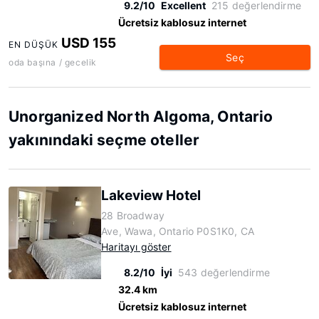
9.2/10
Excellent
215 değerlendirme
Ücretsiz kablosuz internet
USD 155
EN DÜŞÜK
Seç
oda başına / gecelik
Unorganized North Algoma, Ontario
yakınındaki seçme oteller
Lakeview Hotel
28 Broadway
Ave, Wawa, Ontario P0S1K0, CA
Haritayı göster
8.2/10
İyi
543 değerlendirme
32.4 km
Ücretsiz kablosuz internet