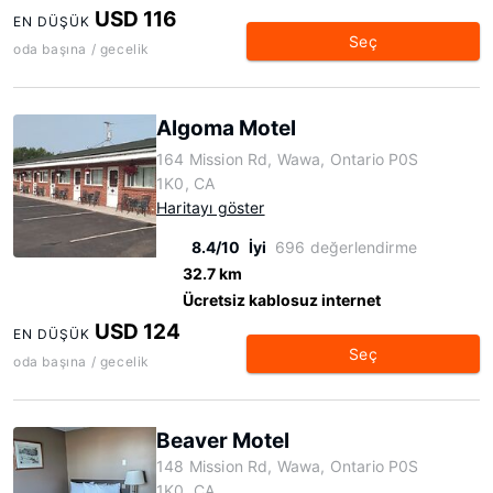
USD 116
EN DÜŞÜK
Seç
oda başına / gecelik
Algoma Motel
164 Mission Rd, Wawa, Ontario P0S
1K0, CA
Haritayı göster
8.4/10
İyi
696 değerlendirme
32.7 km
Ücretsiz kablosuz internet
USD 124
EN DÜŞÜK
Seç
oda başına / gecelik
Beaver Motel
148 Mission Rd, Wawa, Ontario P0S
1K0, CA