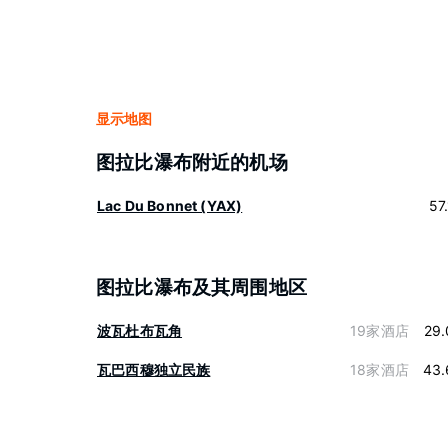
显示地图
图拉比瀑布附近的机场
Lac Du Bonnet (YAX)
57
图拉比瀑布及其周围地区
波瓦杜布瓦角
19家酒店
29.
瓦巴西穆独立民族
18家酒店
43.