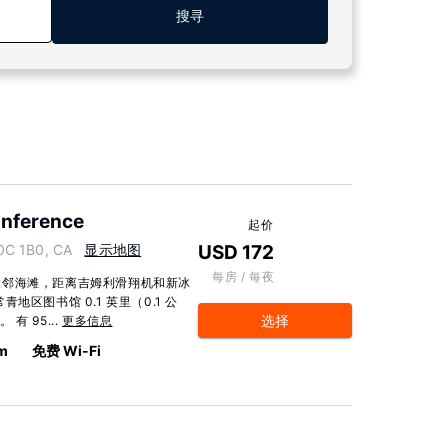
搜寻
onference
起价
0C 1B0, CA
显示地图
USD 172
每房 / 每夜
紧邻海滩，距离吉姆利滑翔机和新冰
区图书馆 0.1 英里（0.1 公
选择
有 95...
更多信息
km
免费 Wi-Fi