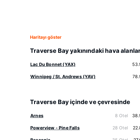
Haritayı göster
Traverse Bay yakınındaki hava alanlar
Lac Du Bonnet (YAX)
53.
Winnipeg / St. Andrews (YAV)
78.
Traverse Bay içinde ve çevresinde
Arnes
8 Otel
38.
Powerview - Pine Falls
28 Otel
22
Beaconia
35 Otel
27