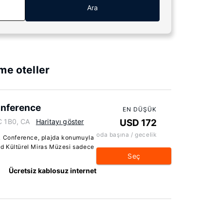
Ara
me oteller
onference
EN DÜŞÜK
C 1B0, CA
Haritayı göster
USD 172
oda başına / gecelik
 & Conference, plajda konumuyla
and Kültürel Miras Müzesi sadece
Seç
Ücretsiz kablosuz internet