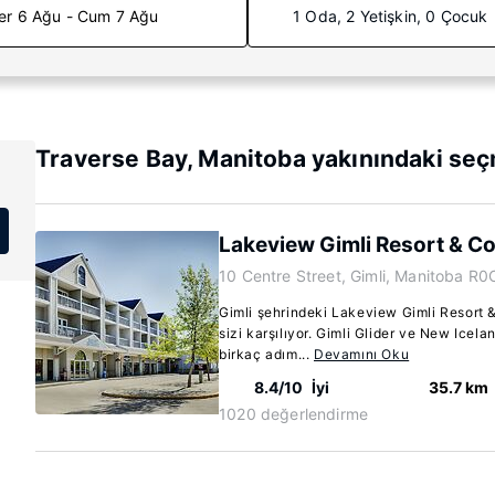
er 6 Ağu - Cum 7 Ağu
1 Oda, 2 Yetişkin, 0 Çocuk
Traverse Bay, Manitoba yakınındaki seç
Lakeview Gimli Resort & C
10 Centre Street, Gimli, Manitoba R0
Gimli şehrindeki Lakeview Gimli Resort
sizi karşılıyor. Gimli Glider ve New Icel
birkaç adım...
Devamını Oku
8.4/10
İyi
35.7 km
1020 değerlendirme