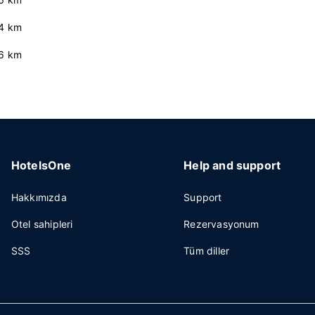
.4 km
.6 km
HotelsOne
Help and support
Hakkımızda
Support
Otel sahipleri
Rezervasyonum
SSS
Tüm diller