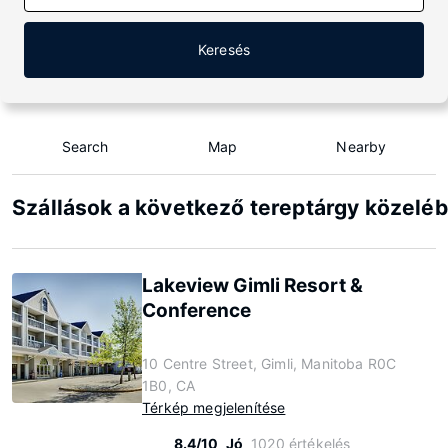
Keresés
Search
Map
Nearby
Szállások a következő tereptárgy közeléb
Lakeview Gimli Resort &
Conference
10 Centre Street, Gimli, Manitoba R0C
1B0, CA
Térkép megjelenítése
8.4/10
Jó
1020 értékelés