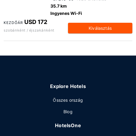
35.7 km
Ingyenes Wi-Fi
USD 172
KEZDŐÁR
Kiválasztás
szobánként / éjszakánként
Explore Hotels
Összes ország
Blog
HotelsOne