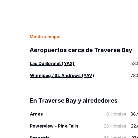
Mostrar mapa
Aeropuertos cerca de Traverse Bay
Lac Du Bonnet (YAX)
53.
Winnipeg / St. Andrews (YAV)
78.
En Traverse Bay y alrededores
Arnes
8 Hoteles
38.
Powerview - Pine Falls
28 Hoteles
22
Beaconia
35 Hoteles
27