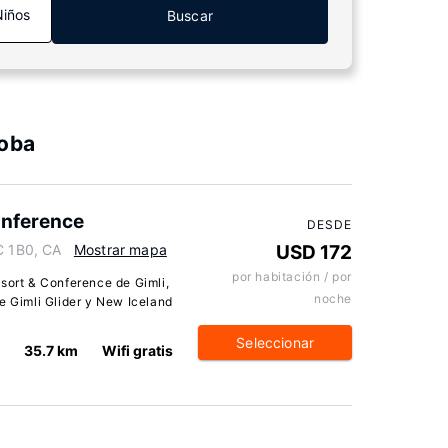
Niños
Buscar
toba
onference
DESDE
C 1B0, CA
Mostrar mapa
USD 172
por habitación / por
esort & Conference de Gimli,
noche
e Gimli Glider y New Iceland
Seleccionar
35.7 km
Wifi gratis