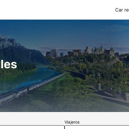
Car re
les
Viajeros