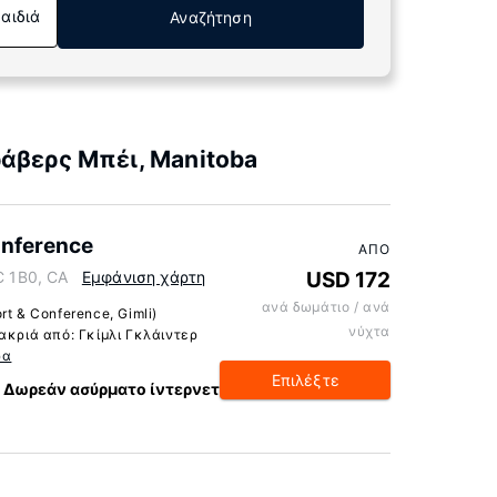
Παιδιά
Αναζήτηση
άβερς Μπέι, Manitoba
onference
ΑΠΌ
C 1B0, CA
Εμφάνιση χάρτη
USD 172
ανά δωμάτιο / ανά
t & Conference, Gimli)
νύχτα
ακριά από: Γκίμλι Γκλάιντερ
ρα
Επιλέξτε
Δωρεάν ασύρματο ίντερνετ