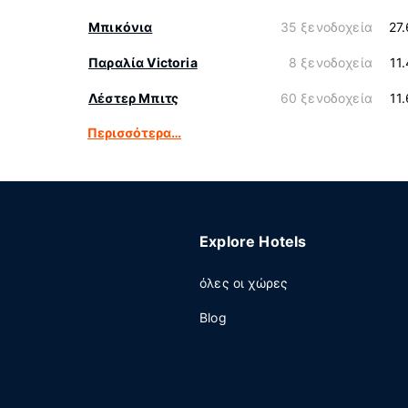
Μπικόνια
35 ξενοδοχεία
27
Παραλία Victoria
8 ξενοδοχεία
11
Λέστερ Μπιτς
60 ξενοδοχεία
11
Περισσότερα…
Explore Hotels
όλες οι χώρες
Blog