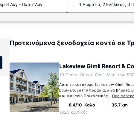
εμ 6 Αυγ - Παρ 7 Αυγ
1 Δωμάτιο, 2 Ενήλικες, 0 
Προτεινόμενα ξενοδοχεία κοντά σε Τρ
Lakeview Gimli Resort & C
10 Centre Street, Gimli, Manitoba R0
Αυτό το κατάλυμα (Lakeview Gimli Resor
βρίσκεται στην παραλία, λίγα βήματα μ
και Μουσείο Πολιτιστικής...
Περισσότε
8.4/10
Καλό
35.7 km
1020 κριτικές