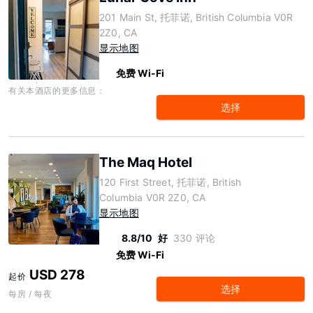
201 Main St, 托菲诺, British Columbia V0R
2Z0, CA
显示地图
免费 Wi-Fi
有关本酒店的更多信息：
选择
The Maq Hotel
120 First Street, 托菲诺, British
Columbia V0R 2Z0, CA
显示地图
8.8/10
好
330 评论
免费 Wi-Fi
USD 278
起价
选择
每房 / 每夜