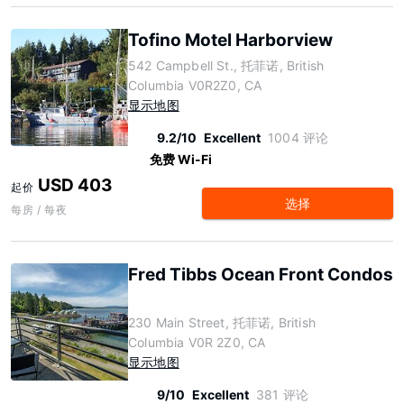
Tofino Motel Harborview
542 Campbell St., 托菲诺, British
Columbia V0R2Z0, CA
显示地图
9.2/10
Excellent
1004 评论
免费 Wi-Fi
USD 403
起价
选择
每房 / 每夜
Fred Tibbs Ocean Front Condos
230 Main Street, 托菲诺, British
Columbia V0R 2Z0, CA
显示地图
9/10
Excellent
381 评论