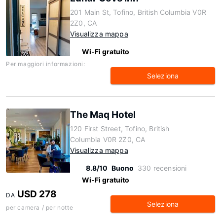
201 Main St, Tofino, British Columbia V0R
2Z0, CA
Visualizza mappa
Wi-Fi gratuito
Per maggiori informazioni:
Seleziona
The Maq Hotel
120 First Street, Tofino, British
Columbia V0R 2Z0, CA
Visualizza mappa
8.8/10
Buono
330 recensioni
Wi-Fi gratuito
USD 278
DA
Seleziona
per camera / per notte