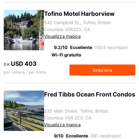
Tofino Motel Harborview
542 Campbell St., Tofino, British
Columbia V0R2Z0, CA
Visualizza mappa
9.2/10
Eccellente
1004 recensioni
Wi-Fi gratuito
USD 403
DA
Seleziona
per camera / per notte
Fred Tibbs Ocean Front Condos
230 Main Street, Tofino, British
Columbia V0R 2Z0, CA
Visualizza mappa
9/10
Eccellente
381 recensioni