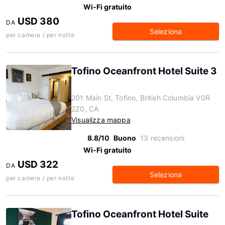
Wi-Fi gratuito
USD 380
DA
Seleziona
per camera / per notte
Tofino Oceanfront Hotel Suite 3
201 Main St, Tofino, British Columbia V0R
2Z0, CA
Visualizza mappa
8.8/10
Buono
13 recensioni
Wi-Fi gratuito
USD 322
DA
Seleziona
per camera / per notte
Tofino Oceanfront Hotel Suite