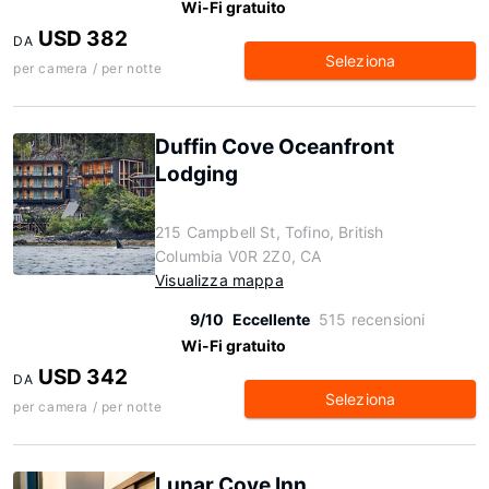
Wi-Fi gratuito
USD 382
DA
Seleziona
per camera / per notte
Duffin Cove Oceanfront
Lodging
215 Campbell St, Tofino, British
Columbia V0R 2Z0, CA
Visualizza mappa
9/10
Eccellente
515 recensioni
Wi-Fi gratuito
USD 342
DA
Seleziona
per camera / per notte
Lunar Cove Inn