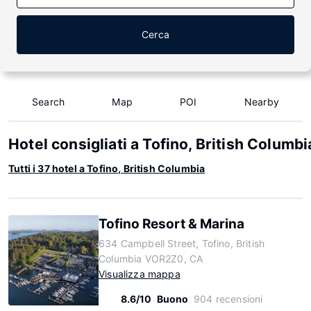
Cerca
Search
Map
POI
Nearby
Hotel consigliati a Tofino, British Columbi
Tutti i 37 hotel a Tofino, British Columbia
Tofino Resort & Marina
634 Campbell Street, Tofino, British
Columbia VOR2Z0, CA
Visualizza mappa
8.6/10
Buono
904 recensioni