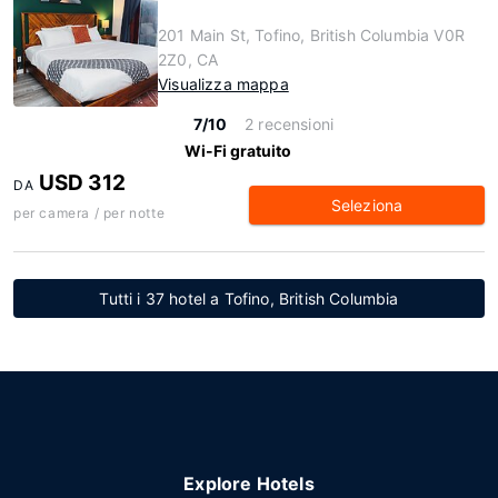
201 Main St, Tofino, British Columbia V0R
2Z0, CA
Visualizza mappa
7/10
2 recensioni
Wi-Fi gratuito
USD 312
DA
Seleziona
per camera / per notte
Tutti i 37 hotel a Tofino, British Columbia
Explore Hotels