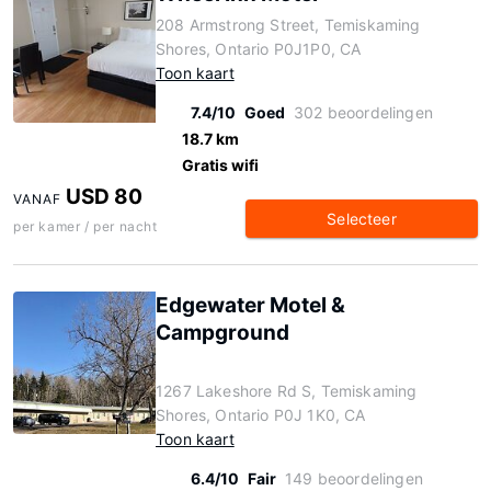
208 Armstrong Street, Temiskaming
Shores, Ontario P0J1P0, CA
Toon kaart
7.4/10
Goed
302 beoordelingen
18.7 km
Gratis wifi
USD 80
VANAF
Selecteer
per kamer / per nacht
Edgewater Motel &
Campground
1267 Lakeshore Rd S, Temiskaming
Shores, Ontario P0J 1K0, CA
Toon kaart
6.4/10
Fair
149 beoordelingen