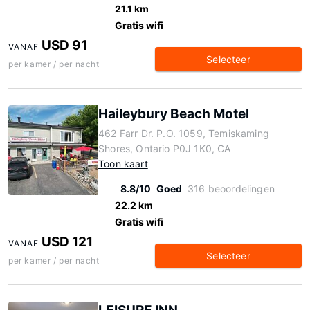
21.1 km
Gratis wifi
USD 91
VANAF
Selecteer
per kamer / per nacht
Haileybury Beach Motel
462 Farr Dr. P.O. 1059, Temiskaming
Shores, Ontario P0J 1K0, CA
Toon kaart
8.8/10
Goed
316 beoordelingen
22.2 km
Gratis wifi
USD 121
VANAF
Selecteer
per kamer / per nacht