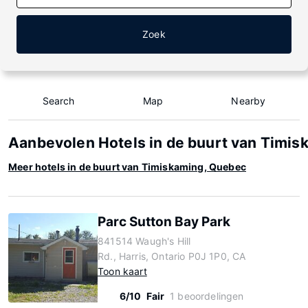
Zoek
Search
Map
Nearby
Aanbevolen Hotels in de buurt van Timis
Meer hotels in de buurt van Timiskaming, Quebec
Parc Sutton Bay Park
841514 Waugh's Hill
Rd., Harris, Ontario P0J 1P0, CA
Toon kaart
6/10
Fair
1 beoordelingen