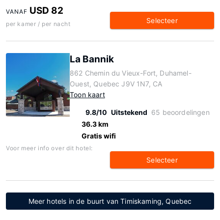
USD 82
VANAF
Selecteer
per kamer / per nacht
La Bannik
862 Chemin du Vieux-Fort, Duhamel-
Ouest, Quebec J9V 1N7, CA
Toon kaart
9.8/10
Uitstekend
65 beoordelingen
36.3 km
Gratis wifi
Voor meer info over dit hotel:
Selecteer
Meer hotels in de buurt van Timiskaming, Quebec