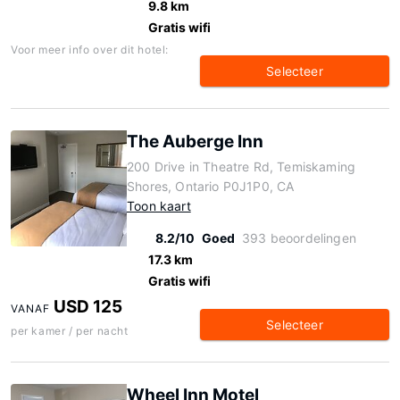
9.8 km
Gratis wifi
Voor meer info over dit hotel:
Selecteer
The Auberge Inn
200 Drive in Theatre Rd, Temiskaming
Shores, Ontario P0J1P0, CA
Toon kaart
8.2/10
Goed
393 beoordelingen
17.3 km
Gratis wifi
USD 125
VANAF
Selecteer
per kamer / per nacht
Wheel Inn Motel