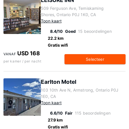
LEISURE INN
509 Ferguson Ave, Temiskaming
Shores, Ontario P0J 1K0, CA
Toon kaart
8.4/10
Goed
15 beoordelingen
22.2 km
Gratis wifi
USD 168
VANAF
Selecteer
per kamer / per nacht
Earlton Motel
103 10th Ave N, Armstrong, Ontario P0J
1E0, CA
Toon kaart
6.6/10
Fair
115 beoordelingen
27.9 km
Gratis wifi