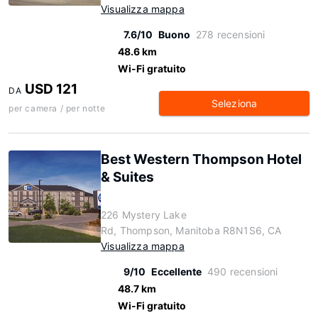
Visualizza mappa
7.6/10
Buono
278 recensioni
48.6 km
Wi-Fi gratuito
USD 121
DA
Seleziona
per camera / per notte
Best Western Thompson Hotel
& Suites
226 Mystery Lake
Rd, Thompson, Manitoba R8N1S6, CA
Visualizza mappa
9/10
Eccellente
490 recensioni
48.7 km
Wi-Fi gratuito