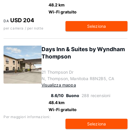
48.2 km
Wi-Fi gratuito
USD 204
DA
Seleziona
per camera / per notte
Days Inn & Suites by Wyndham
Thompson
21 Thompson Dr
N, Thompson, Manitoba R8N2B5, CA
Visualizza mappa
8.6/10
Buono
288 recensioni
48.4 km
Wi-Fi gratuito
Per maggiori informazioni:
Seleziona