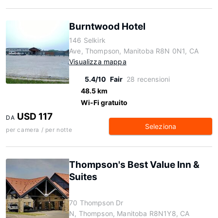
Burntwood Hotel
146 Selkirk
Ave, Thompson, Manitoba R8N 0N1, CA
Visualizza mappa
5.4/10
Fair
28 recensioni
48.5 km
Wi-Fi gratuito
USD 117
DA
Seleziona
per camera / per notte
Thompson's Best Value Inn &
Suites
70 Thompson Dr
N, Thompson, Manitoba R8N1Y8, CA