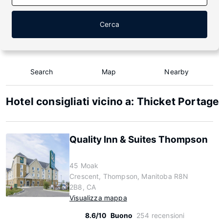
Cerca
Search
Map
Nearby
Hotel consigliati vicino a: Thicket Portag
Quality Inn & Suites Thompson
45 Moak
Crescent, Thompson, Manitoba R8N
2B8, CA
Visualizza mappa
8.6/10
Buono
254 recensioni