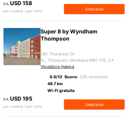
USD 158
DA
Seleziona
per camera / per notte
Super 8 by Wyndham
Thompson
180 Thompson Dr
N., Thompson, Manitoba R8N 1Y8, CA
Visualizza mappa
8.8/10
Buono
236 recensioni
48.7 km
Wi-Fi gratuito
USD 195
DA
Seleziona
per camera / per notte