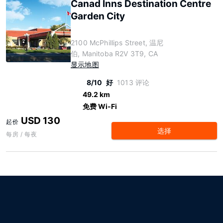
Canad Inns Destination Centre
Garden City
2100 McPhillips Street, 温尼
伯, Manitoba R2V 3T9, CA
显示地图
8/10
好
1013 评论
49.2 km
免费 Wi-Fi
USD 130
起价
选择
每房 / 每夜