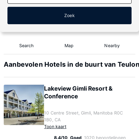
Zoek
Search
Map
Nearby
Aanbevolen Hotels in de buurt van Teulo
Lakeview Gimli Resort &
Conference
10 Centre Street, Gimli, Manitoba R0C
1B0, CA
Toon kaart
8.4/10
Goed
1020 beoordelingen