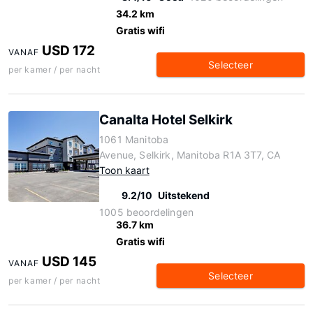
34.2 km
Gratis wifi
USD 172
VANAF
Selecteer
per kamer / per nacht
Canalta Hotel Selkirk
1061 Manitoba
Avenue, Selkirk, Manitoba R1A 3T7, CA
Toon kaart
9.2/10
Uitstekend
1005 beoordelingen
36.7 km
Gratis wifi
USD 145
VANAF
Selecteer
per kamer / per nacht