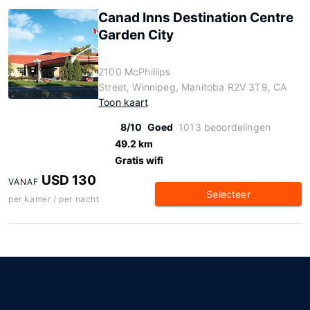
Canad Inns Destination Centre
Garden City
2100 McPhillips
Street, Winnipeg, Manitoba R2V 3T9, CA
Toon kaart
8/10
Goed
1013 beoordelingen
49.2 km
Gratis wifi
USD 130
VANAF
Selecteer
per kamer / per nacht