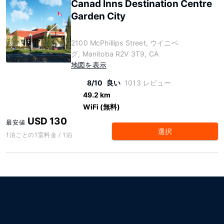
Canad Inns Destination Centre
Garden City
2100 McPhillips Street, ウイニペ
グ, Manitoba R2V 3T9, CA
地図を表示
8/10
良い
1013 レビュー
49.2 km
WiFi (無料)
USD 130
最安値
選択
1泊ごとの1室料金 / 1泊