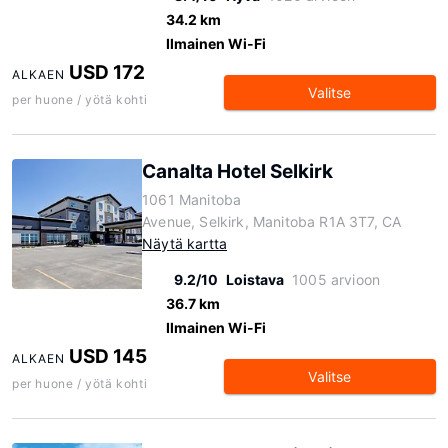
34.2 km
Ilmainen Wi-Fi
USD 172
ALKAEN
Valitse
per huone / yötä kohti
Canalta Hotel Selkirk
1061 Manitoba
Avenue, Selkirk, Manitoba R1A 3T7, CA
Näytä kartta
9.2/10
Loistava
1005 arvioon
36.7 km
Ilmainen Wi-Fi
USD 145
ALKAEN
Valitse
per huone / yötä kohti