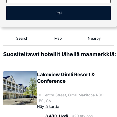
Etsi
Search
Map
Nearby
Suositeltavat hotellit lähellä maamerkkiä
Lakeview Gimli Resort &
Conference
10 Centre Street, Gimli, Manitoba R0C
1B0, CA
Näytä kartta
8.4/10
Hyvä
1020 arvioon