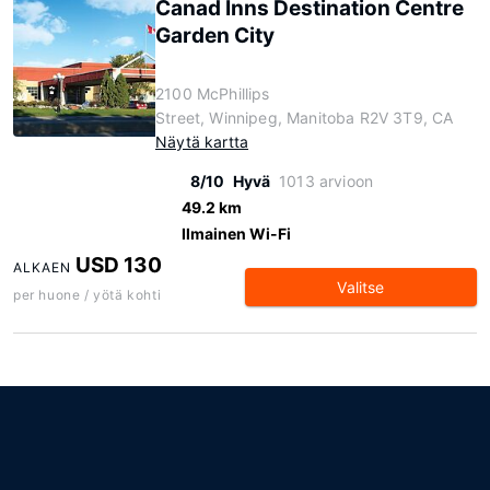
Canad Inns Destination Centre
Garden City
2100 McPhillips
Street, Winnipeg, Manitoba R2V 3T9, CA
Näytä kartta
8/10
Hyvä
1013 arvioon
49.2 km
Ilmainen Wi-Fi
USD 130
ALKAEN
Valitse
per huone / yötä kohti