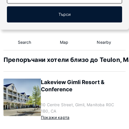
Търси
Search
Map
Nearby
Препоръчани хотели близо до Teulon, M
Lakeview Gimli Resort &
Conference
10 Centre Street, Gimli, Manitoba R0C
1B0, CA
Покажи карта