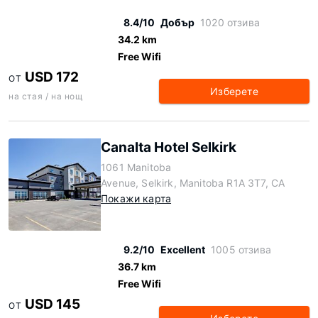
8.4/10
Добър
1020 отзива
34.2 km
Free Wifi
USD 172
ОТ
Изберете
на стая / на нощ
Canalta Hotel Selkirk
1061 Manitoba
Avenue, Selkirk, Manitoba R1A 3T7, CA
Покажи карта
9.2/10
Excellent
1005 отзива
36.7 km
Free Wifi
USD 145
ОТ