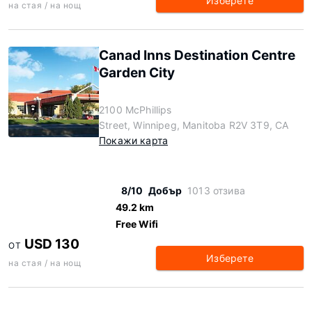
Изберете
на стая / на нощ
Canad Inns Destination Centre
Garden City
2100 McPhillips
Street, Winnipeg, Manitoba R2V 3T9, CA
Покажи карта
8/10
Добър
1013 отзива
49.2 km
Free Wifi
USD 130
ОТ
Изберете
на стая / на нощ