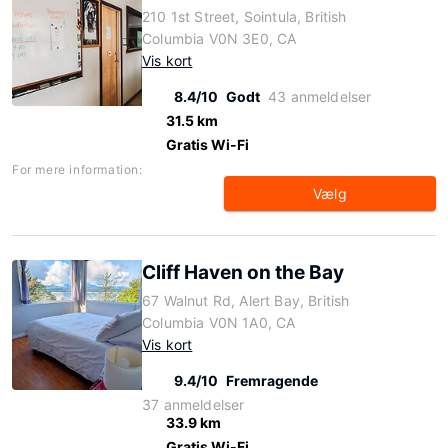
210 1st Street, Sointula, British
Columbia V0N 3E0, CA
Vis kort
8.4/10
Godt
43 anmeldelser
31.5 km
Gratis Wi-Fi
For mere information:
Vælg
Cliff Haven on the Bay
67 Walnut Rd, Alert Bay, British
Columbia V0N 1A0, CA
Vis kort
9.4/10
Fremragende
37 anmeldelser
33.9 km
Gratis Wi-Fi