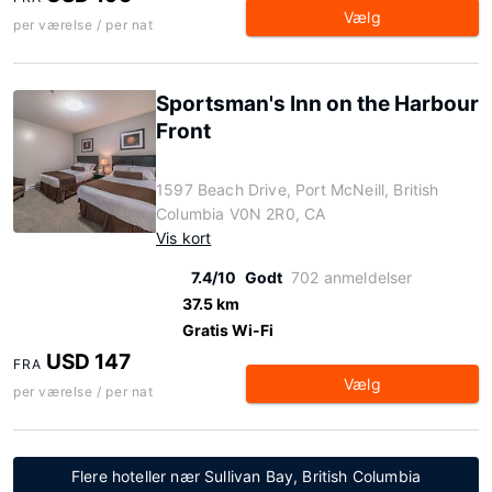
Vælg
per værelse / per nat
Sportsman's Inn on the Harbour
Front
1597 Beach Drive, Port McNeill, British
Columbia V0N 2R0, CA
Vis kort
7.4/10
Godt
702 anmeldelser
37.5 km
Gratis Wi-Fi
USD 147
FRA
Vælg
per værelse / per nat
Flere hoteller nær Sullivan Bay, British Columbia