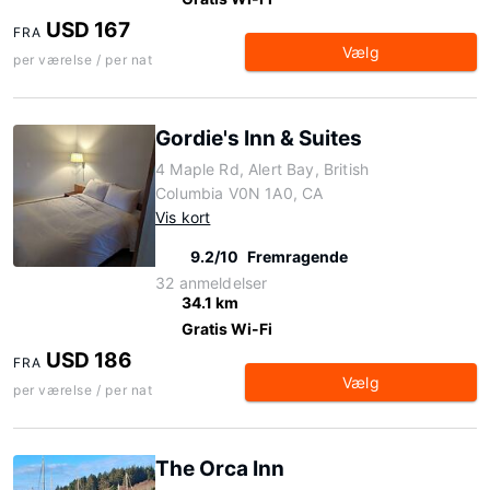
USD 167
FRA
Vælg
per værelse / per nat
Gordie's Inn & Suites
4 Maple Rd, Alert Bay, British
Columbia V0N 1A0, CA
Vis kort
9.2/10
Fremragende
32 anmeldelser
34.1 km
Gratis Wi-Fi
USD 186
FRA
Vælg
per værelse / per nat
The Orca Inn