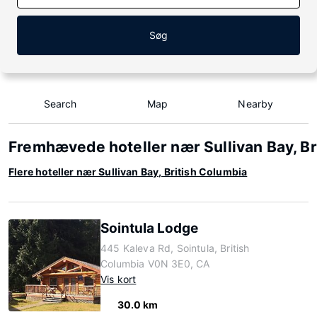
Søg
Search
Map
Nearby
Fremhævede hoteller nær Sullivan Bay, Br
Flere hoteller nær Sullivan Bay, British Columbia
Sointula Lodge
445 Kaleva Rd, Sointula, British
Columbia V0N 3E0, CA
Vis kort
30.0 km