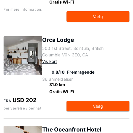
Gratis Wi-Fi
For mere information:
Vælg
Orca Lodge
500 1st Street, Sointula, British
Columbia V0N 3E0, CA
Vis kort
9.8/10
Fremragende
36 anmeldelser
31.0 km
Gratis Wi-Fi
USD 202
FRA
Vælg
per værelse / per nat
The Oceanfront Hotel