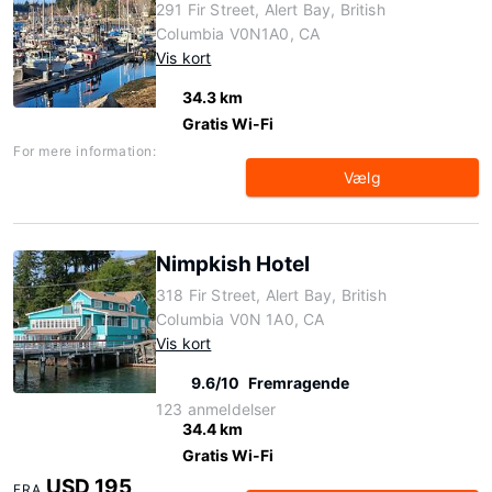
291 Fir Street, Alert Bay, British
Columbia V0N1A0, CA
Vis kort
34.3 km
Gratis Wi-Fi
For mere information:
Vælg
Nimpkish Hotel
318 Fir Street, Alert Bay, British
Columbia V0N 1A0, CA
Vis kort
9.6/10
Fremragende
123 anmeldelser
34.4 km
Gratis Wi-Fi
USD 195
FRA