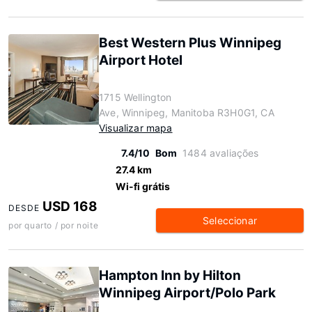
Best Western Plus Winnipeg
Airport Hotel
1715 Wellington
Ave, Winnipeg, Manitoba R3H0G1, CA
Visualizar mapa
7.4/10
Bom
1484 avaliações
27.4 km
Wi-fi grátis
USD 168
DESDE
Seleccionar
por quarto / por noite
Hampton Inn by Hilton
Winnipeg Airport/Polo Park