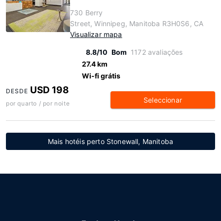
730 Berry
Street, Winnipeg, Manitoba R3H0S6, CA
Visualizar mapa
8.8/10
Bom
1172 avaliações
27.4 km
Wi-fi grátis
USD 198
DESDE
Seleccionar
por quarto / por noite
Mais hotéis perto Stonewall, Manitoba