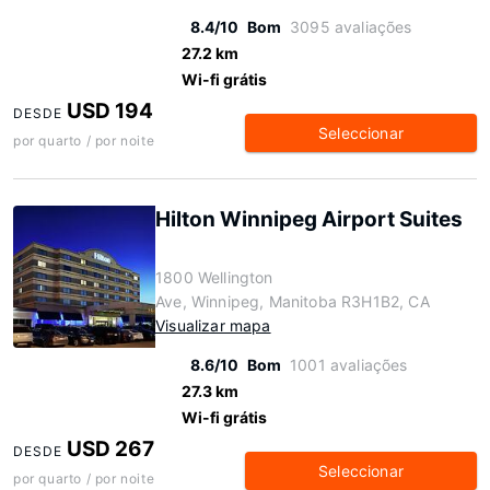
8.4/10
Bom
3095 avaliações
27.2 km
Wi-fi grátis
USD 194
DESDE
Seleccionar
por quarto / por noite
Hilton Winnipeg Airport Suites
1800 Wellington
Ave, Winnipeg, Manitoba R3H1B2, CA
Visualizar mapa
8.6/10
Bom
1001 avaliações
27.3 km
Wi-fi grátis
USD 267
DESDE
Seleccionar
por quarto / por noite