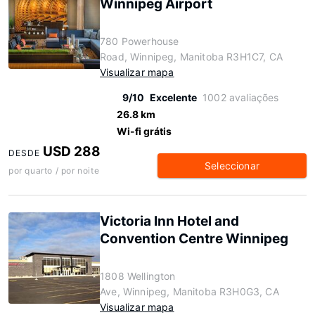
Winnipeg Airport
780 Powerhouse
Road, Winnipeg, Manitoba R3H1C7, CA
Visualizar mapa
9/10
Excelente
1002 avaliações
26.8 km
Wi-fi grátis
USD 288
DESDE
Seleccionar
por quarto / por noite
Victoria Inn Hotel and
Convention Centre Winnipeg
1808 Wellington
Ave, Winnipeg, Manitoba R3H0G3, CA
Visualizar mapa