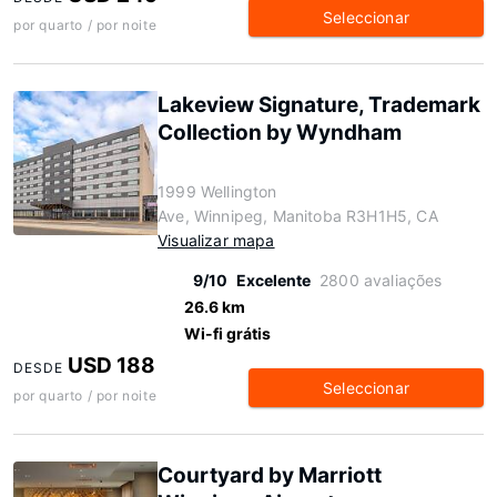
Seleccionar
por quarto / por noite
Lakeview Signature, Trademark
Collection by Wyndham
1999 Wellington
Ave, Winnipeg, Manitoba R3H1H5, CA
Visualizar mapa
9/10
Excelente
2800 avaliações
26.6 km
Wi-fi grátis
USD 188
DESDE
Seleccionar
por quarto / por noite
Courtyard by Marriott