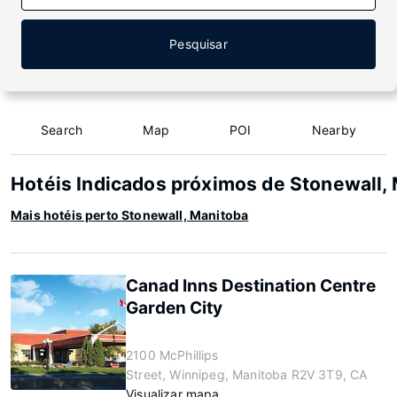
Pesquisar
Search
Map
POI
Nearby
Hotéis Indicados próximos de Stonewall,
Mais hotéis perto Stonewall, Manitoba
Canad Inns Destination Centre
Garden City
2100 McPhillips
Street, Winnipeg, Manitoba R2V 3T9, CA
Visualizar mapa