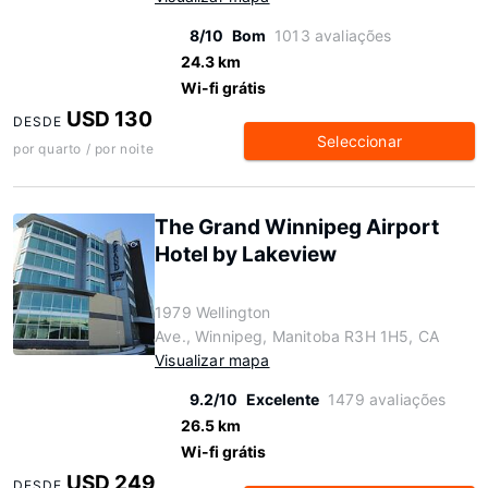
8/10
Bom
1013 avaliações
24.3 km
Wi-fi grátis
USD 130
DESDE
Seleccionar
por quarto / por noite
The Grand Winnipeg Airport
Hotel by Lakeview
1979 Wellington
Ave., Winnipeg, Manitoba R3H 1H5, CA
Visualizar mapa
9.2/10
Excelente
1479 avaliações
26.5 km
Wi-fi grátis
USD 249
DESDE